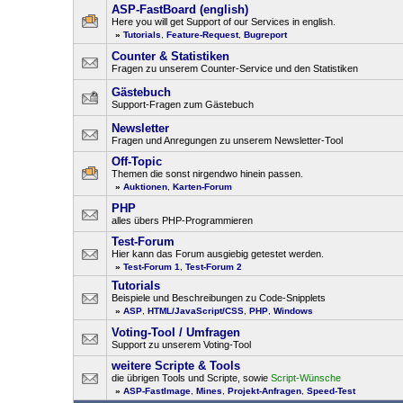
ASP-FastBoard (english)
Here you will get Support of our Services in english.
»
Tutorials
,
Feature-Request
,
Bugreport
Counter & Statistiken
Fragen zu unserem Counter-Service und den Statistiken
Gästebuch
Support-Fragen zum Gästebuch
Newsletter
Fragen und Anregungen zu unserem Newsletter-Tool
Off-Topic
Themen die sonst nirgendwo hinein passen.
»
Auktionen
,
Karten-Forum
PHP
alles übers PHP-Programmieren
Test-Forum
Hier kann das Forum ausgiebig getestet werden.
»
Test-Forum 1
,
Test-Forum 2
Tutorials
Beispiele und Beschreibungen zu Code-Snipplets
»
ASP
,
HTML/JavaScript/CSS
,
PHP
,
Windows
Voting-Tool / Umfragen
Support zu unserem Voting-Tool
weitere Scripte & Tools
die übrigen Tools und Scripte, sowie
Script-Wünsche
»
ASP-FastImage
,
Mines
,
Projekt-Anfragen
,
Speed-Test