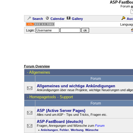
ASP-FastBoa
Forum
a
Search
Calendar
Gallery
Auc
Languag
Login:
Forum Overview
-
Allgemeines
Forum
Allgemeines und wichtige Ankündigungen
Ankündigungen über neue Projekte, wichtige Neuerungen und allg
-
Homepagetools - Support
Forum
ASP (Active Server Pages)
Alles rund um ASP - Tips und Tricks, Fragen etc.
ASP-FastBoard (deutsch)
Fragen, Anregungen und Wünsche zum
Forum
»
Anleitungen
,
Fehler
,
Werbung
,
Wünsche