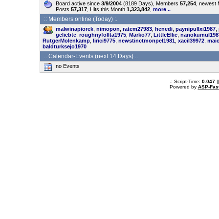
Board active since
3/9/2004
(8189 Days), Members
57,254
, newest
Posts
57,317
, Hits this Month
1,323,842
,
more ..
:: Members online (Today) :.
malwinapiorek
,
nimopon
,
ratem27983
,
henedi
,
paynipullxi1987
,
geliebte
,
roughnyfollta1975
,
Marko77
,
LittleEllie
,
nanokumul198
RutgerMolenkamp
,
lirici9775
,
newstinctmonpel1981
,
xacil39972
,
maic
baldturksejo1970
:: Calendar-Events (next 14 Days) :.
no Events
.: Script-Time:
0.047
|
Powered by
ASP-Fas