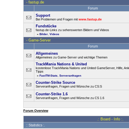
-
fastup.de
Forum
Support
Bei Problemen und Fragen mit
www.fastup.de
Fundstücke
fastup.de-Links zu sehenswerten Bildern und Videos
»
Bilder
,
Videos
-
Game-Server
Forum
Allgemeines
Allgemeines zu Game-Server und wichtige Themen
TrackMania Nations & United
kostenlose TrackMania Nations und United GameServer, Hilfe, Anl
Tipps
»
FastTM-Stats
,
Serveranfragen
Counter-Strike Source
Serveranfragen, Fragen und Wünsche zu CS:S
Counter-Strike 1.6
Serveranfragen, Fragen und Wünsche zu CS 1.6
Forum Overview
.: Board - Info :.
:: Statistics :.