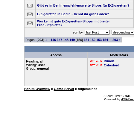
Gibt es in Berlin empfehlenswerte Shops für E-Zigaretten?
E-Zigaretten in Berlin – kennt ihr gute Läden?
Wer kennt gute E-Zigaretten-Shops mit breiter
Produktpalette?
sort by
Pages: (
293
)
1
..
146
147
148
149
[150]
151
152
153
154
...
293
»
Access
Moderators
Bimon.
Reading:
all
Writing:
User
Cyberlord
Group:
general
Forum Overview
»
Game-Server
» Allgemeines
.: Script-Time:
0.031
||
Powered by
ASP-Fas