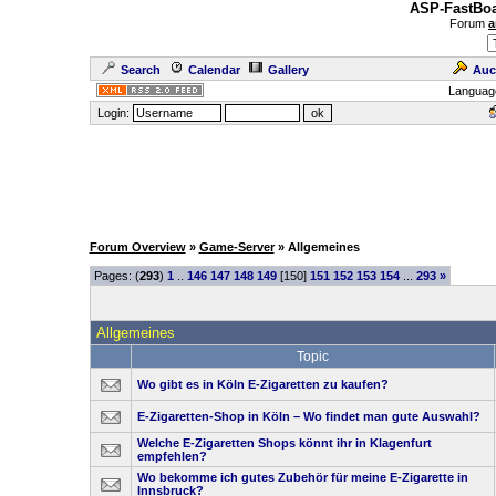
ASP-FastBoa
Forum
a
Search
Calendar
Gallery
Auc
Languag
Login:
Forum Overview
»
Game-Server
» Allgemeines
Pages: (
293
)
1
..
146
147
148
149
[150]
151
152
153
154
...
293
»
Allgemeines
Topic
Wo gibt es in Köln E-Zigaretten zu kaufen?
E-Zigaretten-Shop in Köln – Wo findet man gute Auswahl?
Welche E-Zigaretten Shops könnt ihr in Klagenfurt
empfehlen?
Wo bekomme ich gutes Zubehör für meine E-Zigarette in
Innsbruck?