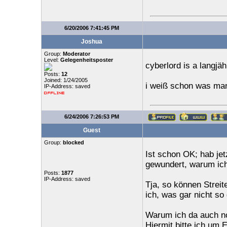
6/20/2006 7:41:45 PM
Joshua
Group:
Moderator
Level:
Gelegenheitsposter
cyberlord is a langjäh
Posts:
12
Joined: 1/24/2005
i weiß schon was ma
IP-Address: saved
6/24/2006 7:26:53 PM
Guest
Group:
blocked
Ist schon OK; hab je
gewundert, warum ich 
Posts:
1877
IP-Address: saved
Tja, so können Streit
ich, was gar nicht so
Warum ich da auch no
Hiermit bitte ich um 