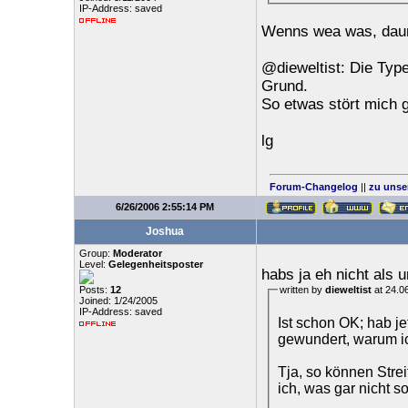
IP-Address: saved
Wenns wea was, daun
@dieweltist: Die Type
Grund.
So etwas stört mich g
lg
Forum-Changelog
||
zu unse
6/26/2006 2:55:14 PM
Joshua
Group:
Moderator
Level:
Gelegenheitsposter
habs ja eh nicht als u
Posts:
12
written by
dieweltist
at 24.0
Joined: 1/24/2005
IP-Address: saved
Ist schon OK; hab j
gewundert, warum ic
Tja, so können Strei
ich, was gar nicht s