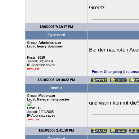
Greetz
12/9/2005 7:42:47 PM
Cyberlord
Group:
Administrator
Level:
heavy Spammer
Bei der nächsten Ausw
Posts:
3610
Joined: 3/11/2004
IP-Address: saved
Forum-Changelog
||
zu unse
12/10/2005 12:10:22 PM
Joshua
Group:
Moderator
Level:
Gelegenheitsposter
und wann kommt die
Posts:
12
Joined: 1/24/2005
IP-Address: saved
12/16/2005 2:41:10 PM
Cyberlord