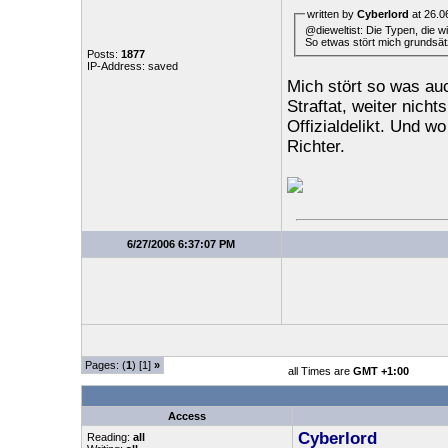
written by
Cyberlord
at 26.0
@dieweltist: Die Typen, die w
So etwas stört mich grundsätz
Posts:
1877
IP-Address: saved
Mich stört so was auch
Straftat, weiter nicht
Offizialdelikt. Und wo
Richter.
6/27/2006 6:37:07 PM
Pages: (
1
) [1]
»
all Times are
GMT +1:00
Access
Cyberlord
Reading:
all