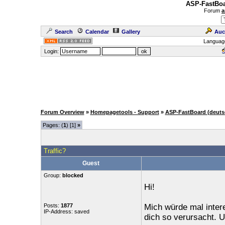
ASP-FastBoa
Forum
a
Search
Calendar
Gallery
Auc
Languag
Login:
Forum Overview
»
Homepagetools - Support
»
ASP-FastBoard (deuts
Pages: (
1
) [1]
»
Traffic?
Guest
Group:
blocked
Hi!
Posts:
1877
Mich würde mal intere
IP-Address: saved
dich so verursacht. 