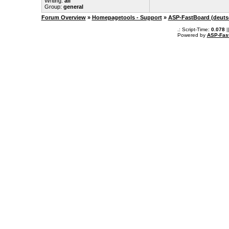
Writing:
all
Group:
general
Forum Overview
»
Homepagetools - Support
»
ASP-FastBoard (deuts
.: Script-Time:
0.078
|
Powered by
ASP-Fas