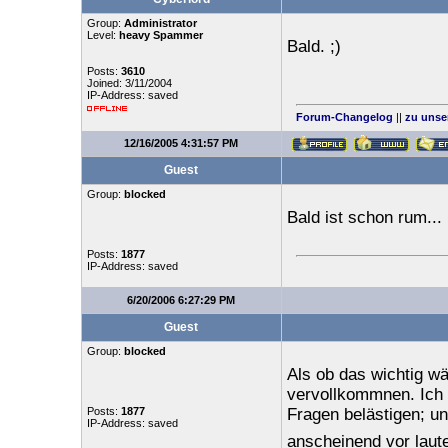
Group:
Administrator
Level:
heavy Spammer
Bald. ;)
Posts:
3610
Joined: 3/11/2004
IP-Address: saved
Forum-Changelog
||
zu unse
12/16/2005 4:31:57 PM
Guest
Group:
blocked
Bald ist schon rum...
Posts:
1877
IP-Address: saved
6/20/2006 6:27:29 PM
Guest
Group:
blocked
Als ob das wichtig w
vervollkommnen. Ich m
Posts:
1877
Fragen belästigen; un
IP-Address: saved
anscheinend vor laute