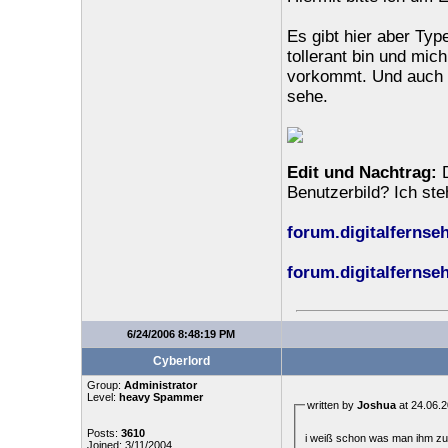
Es gibt hier aber Typ
tollerant bin und mic
vorkommt. Und auch w
sehe.
Edit und Nachtrag:
D
Benutzerbild? Ich ste
forum.digitalferns
forum.digitalferns
6/24/2006 8:48:19 PM
Cyberlord
Group:
Administrator
Level:
heavy Spammer
written by
Joshua
at 24.06.2
Posts:
3610
i weiß schon was man ihm z
Joined: 3/11/2004