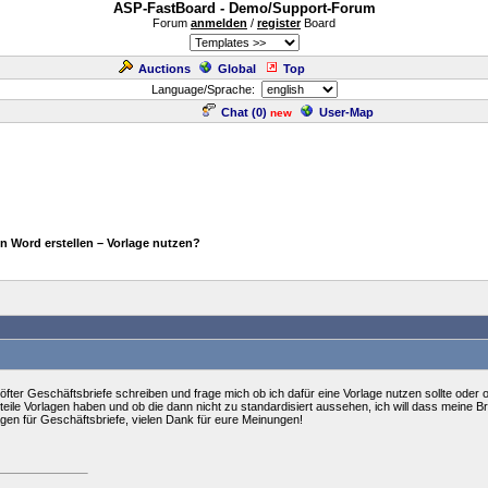
ASP-FastBoard - Demo/Support-Forum
Forum
anmelden
/
register
Board
Auctions
Global
Top
Language/Sprache:
Chat (
0
)
User-Map
new
in Word erstellen – Vorlage nutzen?
ter Geschäftsbriefe schreiben und frage mich ob ich dafür eine Vorlage nutzen sollte oder o
ile Vorlagen haben und ob die dann nicht zu standardisiert aussehen, ich will dass meine Bri
gen für Geschäftsbriefe, vielen Dank für eure Meinungen!