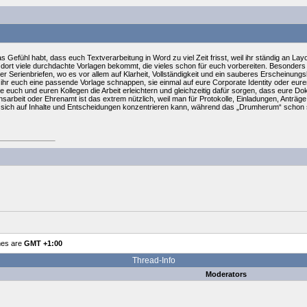
s Gefühl habt, dass euch Textverarbeitung in Word zu viel Zeit frisst, weil ihr ständig an Layou
r dort viele durchdachte Vorlagen bekommt, die vieles schon für euch vorbereiten. Besonders
er Serienbriefen, wo es vor allem auf Klarheit, Vollständigkeit und ein sauberes Erscheinun
nt ihr euch eine passende Vorlage schnappen, sie einmal auf eure Corporate Identity oder e
ie euch und euren Kollegen die Arbeit erleichtern und gleichzeitig dafür sorgen, dass eure D
nsarbeit oder Ehrenamt ist das extrem nützlich, weil man für Protokolle, Einladungen, Anträge 
man sich auf Inhalte und Entscheidungen konzentrieren kann, während das „Drumherum“ schon 
mes are
GMT +1:00
Thread-Info
Moderators