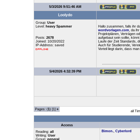
5/3/2026 9:51:46 AM
Loolydo
Group:
User
Level:
heavy Spammer
Hallo zusammen, falls ihr da
wordvorlagen.com
, da ih
Projektplänen, Verträgen od
Posts:
2678
aufgebaut sein sollte, kön
Joined: 10/20/2022
Laufe der Zeit Standards, d
IP-Address: saved
Auch für Studierende, Verei
Vorteil liegt darin, dass 
5/4/2026 4:32:39 PM
Pages: (
1
) [1]
»
all Ti
Access
Bimon.
,
Cyberlord
Reading:
all
Writing:
User
Group:
general