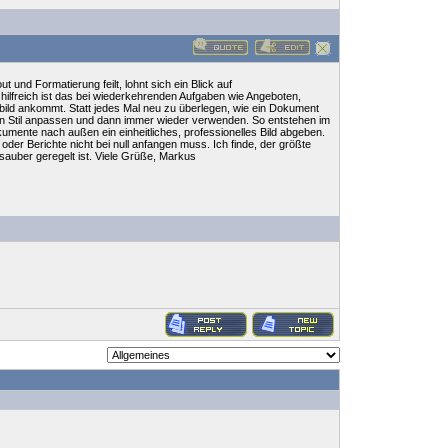
t und Formatierung feilt, lohnt sich ein Blick auf
 hilfreich ist das bei wiederkehrenden Aufgaben wie Angeboten,
gsbild ankommt. Statt jedes Mal neu zu überlegen, wie ein Dokument
uren Stil anpassen und dann immer wieder verwenden. So entstehen im
okumente nach außen ein einheitliches, professionelles Bild abgeben.
oder Berichte nicht bei null anfangen muss. Ich finde, der größte
sauber geregelt ist. Viele Grüße, Markus