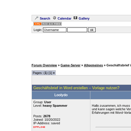
Search
Calendar
Gallery
Login:
Forum Overview
»
Game-Server
»
Allgemeines
» Geschäftsbrief 
Pages: (
1
) [1]
»
Geschäftsbrief in Word erstellen – Vorlage nutzen?
Loolydo
Group:
User
Level:
heavy Spammer
Hallo zusammen, ich muss öf
und kann sagen welche Vorte
Erfahrungen mit Word-Vorla
Posts:
2678
Joined: 10/20/2022
IP-Address: saved