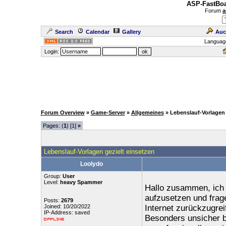
ASP-FastBoa
Forum
a
Search
Calendar
Gallery
Auc
Languag
Login:
Forum Overview
»
Game-Server
»
Allgemeines
» Lebenslauf-Vorlagen 
Pages: (
1
) [1]
»
Lebenslauf-Vorlagen gezielt einsetzen
Loolydo
Group:
User
Level:
heavy Spammer
Hallo zusammen, ich 
aufzusetzen und frage
Posts:
2679
Joined: 10/20/2022
Internet zurückzugrei
IP-Address: saved
Besonders unsicher bi