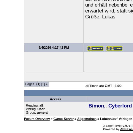
und erhält nebenbei 
erwartet wird, statt s
Grüße, Lukas
5/4/2026 4:17:42 PM
Pages: (
1
) [1]
»
all Times are
GMT +1:00
Access
Bimon.
,
Cyberlord
Reading:
all
Writing:
User
Group:
general
Forum Overview
»
Game-Server
»
Allgemeines
» Lebenslauf-Vorlagen 
.: Script-Time:
0.078
|
Powered by
ASP-Fas