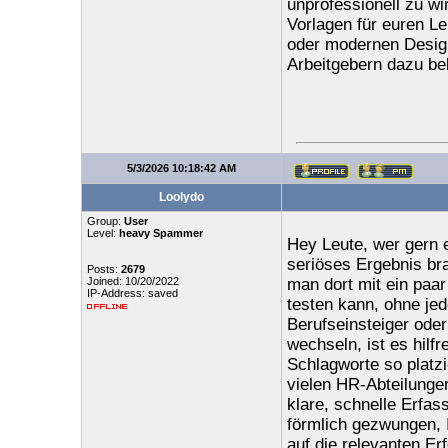
unprofessionell zu wir
Vorlagen für euren Le
oder modernen Design
Arbeitgebern dazu b
5/3/2026 10:18:42 AM
Loolydo
Group:
User
Level:
heavy Spammer
Hey Leute, wer gern e
seriöses Ergebnis bra
Posts:
2679
Joined: 10/20/2022
man dort mit ein paar
IP-Address: saved
testen kann, ohne je
Berufseinsteiger oder
wechseln, ist es hilf
Schlagworte so platzi
vielen HR-Abteilunge
klare, schnelle Erfas
förmlich gezwungen, I
auf die relevanten Er