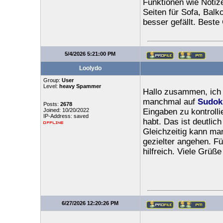
Funktionen wie Notize
Seiten für Sofa, Bal
besser gefällt. Beste
5/4/2026 5:21:00 PM
Loolydo
Group:
User
Level:
heavy Spammer
Hallo zusammen, ich l
manchmal auf
Sudok
Posts:
2678
Joined: 10/20/2022
Eingaben zu kontrolli
IP-Address: saved
habt. Das ist deutlic
Gleichzeitig kann ma
gezielter angehen. Fü
hilfreich. Viele Grüße
6/27/2026 12:20:26 PM