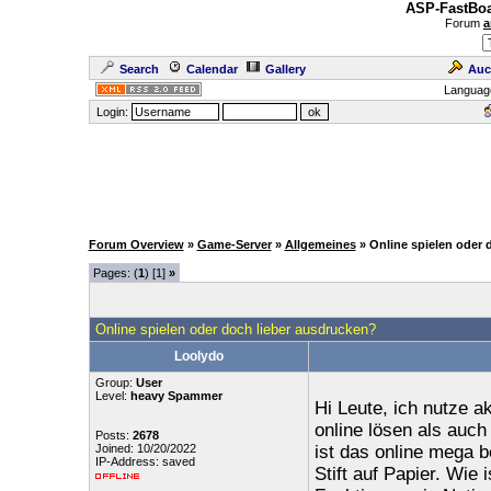
ASP-FastBoa
Forum
a
Search
Calendar
Gallery
Auc
Languag
Login:
Forum Overview
»
Game-Server
»
Allgemeines
» Online spielen oder 
Pages: (
1
) [1]
»
Online spielen oder doch lieber ausdrucken?
Loolydo
Group:
User
Level:
heavy Spammer
Hi Leute, ich nutze a
online lösen als auc
Posts:
2678
Joined: 10/20/2022
ist das online mega 
IP-Address: saved
Stift auf Papier. Wie 