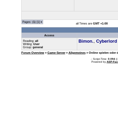
Pages: (
1
) [1]
»
all Times are
GMT +1:00
Access
Bimon.
,
Cyberlord
Reading:
all
Writing:
User
Group:
general
Forum Overview
»
Game-Server
»
Allgemeines
» Online spielen oder 
.: Script-Time:
0.094
||
Powered by
ASP-Fas