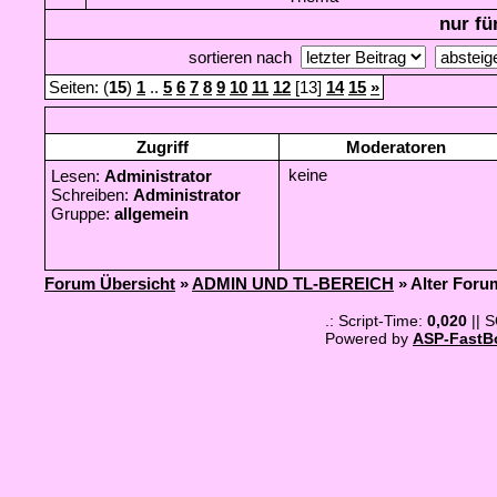
nur fü
sortieren nach
Seiten: (
15
)
1
..
5
6
7
8
9
10
11
12
[13]
14
15
»
Zugriff
Moderatoren
keine
Lesen:
Administrator
Schreiben:
Administrator
Gruppe:
allgemein
Forum Übersicht
»
ADMIN UND TL-BEREICH
» Alter Foru
.: Script-Time:
0,020
|| 
Powered by
ASP-FastB