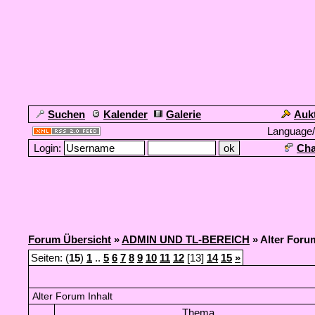
Suchen
Kalender
Galerie
Auk
Language
Login:
Cha
Forum Übersicht
»
ADMIN UND TL-BEREICH
» Alter Foru
Seiten: (
15
)
1
..
5
6
7
8
9
10
11
12
[13]
14
15
»
Alter Forum Inhalt
Thema