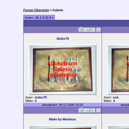
Forum Übersicht
» Galerie
Seiten: (
4
)
1
2
[3]
4
»
.
Stebo79
Autor:
stebo79
Autor:
nok
Bilder:
2
Bilder:
3
aktualisiert: 08.12.2006 16:05
aktual
Made by Maximus