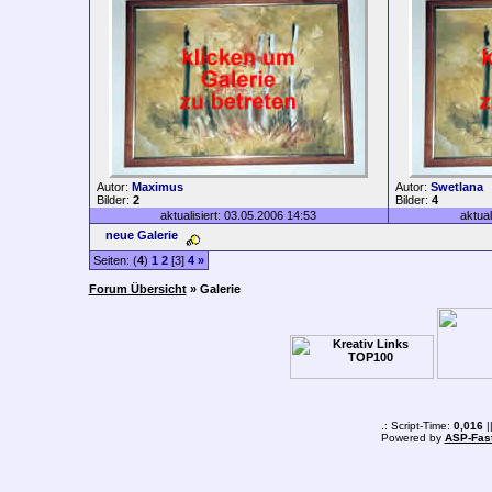
Autor:
Maximus
Autor:
Swetlana
Bilder:
2
Bilder:
4
aktualisiert: 03.05.2006 14:53
aktual
neue Galerie
Seiten: (
4
)
1
2
[3]
4
»
Forum Übersicht
» Galerie
.: Script-Time:
0,016
|
Powered by
ASP-Fas