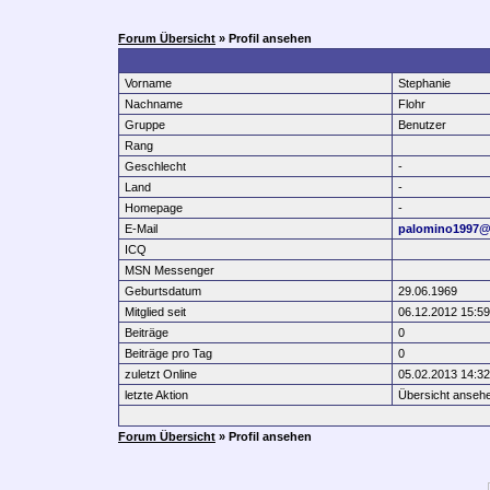
Forum Übersicht
» Profil ansehen
Vorname
Stephanie
Nachname
Flohr
Gruppe
Benutzer
Rang
Geschlecht
-
Land
-
Homepage
-
E-Mail
palomino1997@
ICQ
MSN Messenger
Geburtsdatum
29.06.1969
Mitglied seit
06.12.2012 15:59
Beiträge
0
Beiträge pro Tag
0
zuletzt Online
05.02.2013 14:32
letzte Aktion
Übersicht anseh
Forum Übersicht
» Profil ansehen