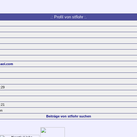
.: Profil von stflohr :.
aol.com
:29
:21
en
Beiträge von stflohr suchen