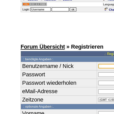
Languag
Login:
Cha
Forum Übersicht
» Registrieren
.: Reg
:: benötigte Angaben :.
Benutzername / Nick
Passwort
Passwort wiederholen
eMail-Adresse
Zeitzone
:: optionale Angaben :.
Vorname