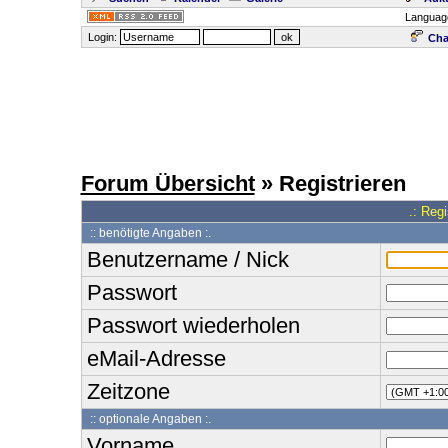
Languag
Login:
Cha
Forum Übersicht
» Registrieren
.: Reg
:: benötigte Angaben :.
Benutzername / Nick
Passwort
Passwort wiederholen
eMail-Adresse
Zeitzone
:: optionale Angaben :.
Vorname