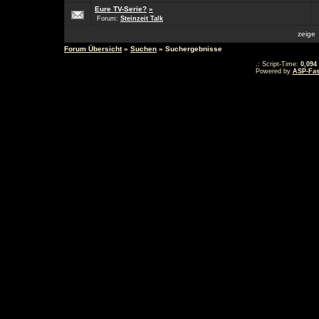
Eure TV-Serie?
»
Forum:
Steinzeit Talk
zeig
Forum Übersicht
»
Suchen
» Suchergebnisse
.: Script-Time:
0,094
Powered by
ASP-Fas