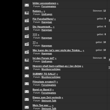
bilder assozationen
»
Forum:
Forumgames
Katzen...
»
Stimmen:
12
Forum:
Umfragen
Für Fussballfans!
»
gelöst:
9
Forum:
Hangman
Die Hauptstadt...
»
gelöst:
6
Forum:
Hangman
???
»
gelöst:
8
Forum:
Hangman
??
»
gelöst:
10
Forum:
Hangman
Wer kann der tut´s wer nicht der Trinkts...
»
gelöst:
10
Forum:
Hangman
Ist das Forum tot?
»
Stimmen:
16
Forum:
Umfragen
Heaven shall burn,caliban,as i lay dying
»
T
Forum:
Musikvorschläge
SUBWAY TO SALLY
»
Forum:
Musikvorschläge
Filmzitate erraten?!
»
Forum:
Forumgames
Band vs Band II
»
Forum:
Forumgames
Etwas zum Zeit vertreib
»
Forum:
Steinzeit Talk
Mein Tag war ...
»
Forum:
Steinzeit Talk