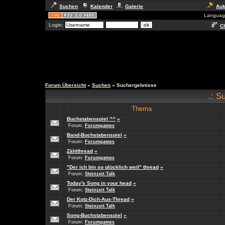
Suchen
Kalender
Galerie
Auk
Languag
Login:
Ch
Forum Übersicht
»
Suchen
» Suchergebnisse
.: S
Thema
Buchstabenspiel ^^
»
Forum:
Forumgames
Band-Buchstabenspiel
»
Forum:
Forumgames
Zählthread
»
Forum:
Forumgames
"Der ich bin so glücklich weil" thread
»
Forum:
Steinzeit Talk
Today's Song in your head
»
Forum:
Steinzeit Talk
Der Kotz-Dich-Aus-Thread
»
Forum:
Steinzeit Talk
Song-Buchstabenspiel
»
Forum:
Forumgames