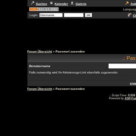
Suchen
Kalender
Galerie
Auk
Languag
Login:
Ch
Forum Übersicht
» Passwort zusenden
.: Pas
Benutzername
Falls notwendig wird Ihr Aktivierungs-Link ebenfalls zugesendet.
eig
Forum Übersicht
» Passwort zusenden
.: Script-Time:
0,016
Powered by
ASP-Fas