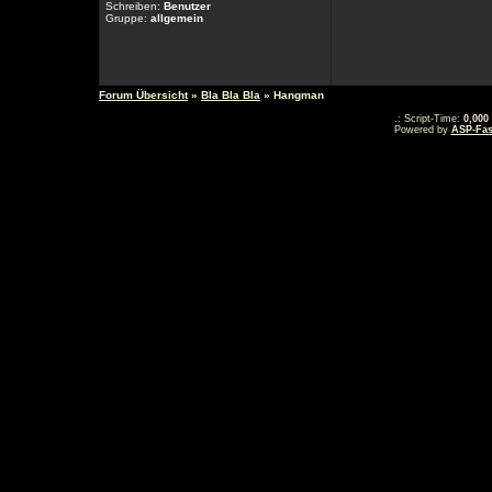
Schreiben:
Benutzer
Gruppe:
allgemein
Forum Übersicht
»
Bla Bla Bla
» Hangman
.: Script-Time:
0,000
Powered by
ASP-Fas