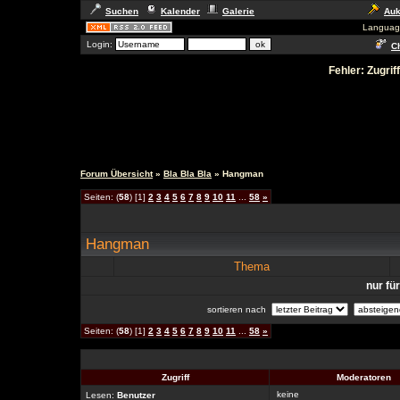
Suchen
Kalender
Galerie
Auk
Languag
Login:
Ch
Fehler: Zugrif
Forum Übersicht
»
Bla Bla Bla
» Hangman
Seiten: (
58
) [1]
2
3
4
5
6
7
8
9
10
11
...
58
»
Hangman
Thema
nur fü
sortieren nach
Seiten: (
58
) [1]
2
3
4
5
6
7
8
9
10
11
...
58
»
Zugriff
Moderatoren
keine
Lesen:
Benutzer