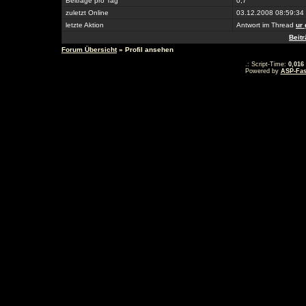
Beiträge pro Tag
0,7
zuletzt Online
03.12.2008 08:59:34
letzte Aktion
Antwort im Thread
ur 
Beit
Forum Übersicht
» Profil ansehen
.: Script-Time:
0,016
Powered by
ASP-Fas