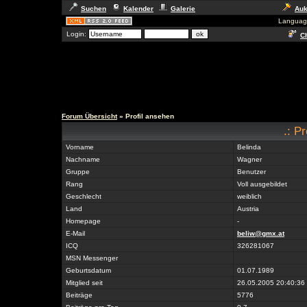
Suchen
Kalender
Galerie
Auk
Languag
Login:
Ch
Forum Übersicht
» Profil ansehen
.: P
Vorname
Belinda
Nachname
Wagner
Gruppe
Benutzer
Rang
Voll ausgebildet
Geschlecht
weiblich
Land
Austria
Homepage
-
E-Mail
beliw@gmx.at
ICQ
326281067
MSN Messenger
Geburtsdatum
01.07.1989
Mitglied seit
26.05.2005 20:40:36
Beiträge
5776