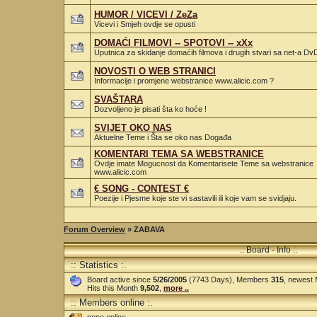
HUMOR / VICEVI / ZeZa
Vicevi i Smjeh ovdje se opusti
DOMAĆI FILMOVI -- SPOTOVI -- xXx
Uputnica za skidanje domaćih filmova i drugih stvari sa net-a DvD
NOVOSTI O WEB STRANICI
Informacije i promjene webstranice www.alicic.com ?
SVAŠTARA
Dozvoljeno je pisati šta ko hoće !
SVIJET OKO NAS
Aktuelne Teme i Šta se oko nas Događa
KOMENTARI TEMA SA WEBSTRANICE
Ovdje imate Mogucnost da Komentarisete Teme sa webstranice
www.alicic.com
€ SONG - CONTEST €
Poezije i Pjesme koje ste vi sastavili ili koje vam se svidjaju.
Forum Overview
» ZABAVA
.: Board - Info :.
:: Statistics :.
Board active since
5/26/2005
(7743 Days), Members
315
, newest
Hits this Month
9,502
,
more ..
:: Members online :.