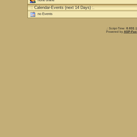
none online
:: Calendar-Events (next 14 Days) :.
no Events
.: Script-Time:
0.031
|
Powered by
ASP-Fas