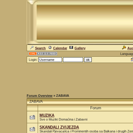
Search
Calendar
Gallery
Auc
Languag
Login:
Forum Overview
» ZABAVA
ZABAVA
Forum
MUZIKA
Sve o Muziki Domaćina i Zabavni
SKANDALI ZVIJEZDA
Skandali Pjevaca/ica i Prominentih osoba sa Balkana i drugih Zem