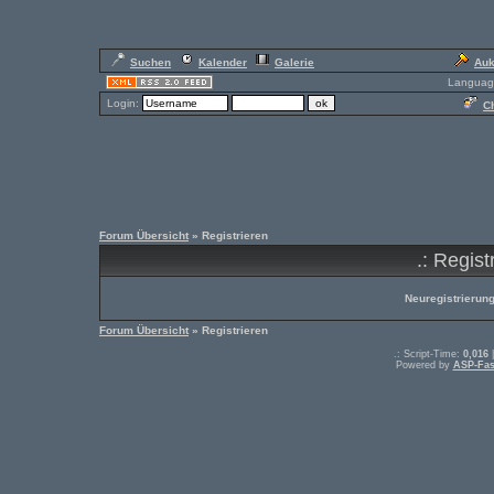
Suchen
Kalender
Galerie
Auk
Languag
Login:
Ch
Forum Übersicht
» Registrieren
.: Regist
Neuregistrierunge
Forum Übersicht
» Registrieren
.: Script-Time:
0,016
|
Powered by
ASP-Fas