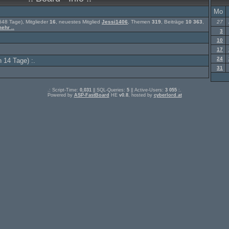
Mo
48 Tage), Mitglieder
16
, neuestes Mitglied
Jessi1406
, Themen
319
, Beiträge
10 363
,
27
ehr ..
3
10
17
24
 14 Tage) :.
31
.: Script-Time:
0,031
|| SQL-Queries:
5
|| Active-Users:
3 055
:.
Powered by
ASP-FastBoard
HE
v0.8
, hosted by
cyberlord.at