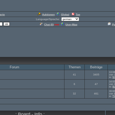
erie
Auktionen
Global
Top
Language/Sprache:
Chat (
0
)
User-Map
P
new
Forum
Themen
Beiträge
13.04
41
3405
von:
in:
V
14.02
6
47
von:
in:
Su
16.02
32
461
von:
in:
T
.: Board - Info :.