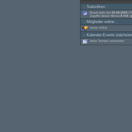
:: Statistiken :.
Board aktiv seit
29.08.2005
(76
Zugriffe diesen Monat
8 018
,
m
:: Mitglieder online :.
keiner online
:: Kalender-Events (nächsten
keine Termine vorhanden