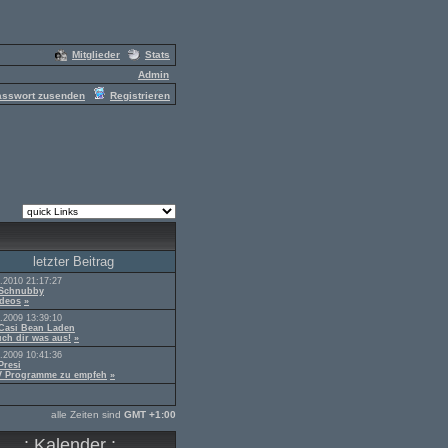
Mitglieder
Stats
Admin
asswort zusenden
Registrieren
letzter Beitrag
.2010 21:17:27
Schnubby
ideos
»
.2009 13:39:10
Casi Bean Laden
ch dir was aus!
»
.2009 10:41:36
Presi
V Programme zu empfeh
»
alle Zeiten sind
GMT +1:00
.: Kalender :.