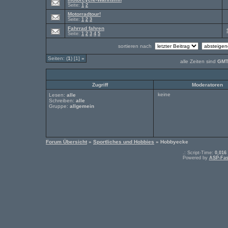
Seite:
1
2
Motorradtour!
Seite:
1
2
3
Fahrrad fahren
Seite:
1
2
3
4
5
sortieren nach
Seiten: (
1
) [1]
»
alle Zeiten sind
GMT
Zugriff
Moderatoren
keine
Lesen:
alle
Schreiben:
alle
Gruppe:
allgemein
Forum Übersicht
»
Sportliches und Hobbies
» Hobbyecke
.: Script-Time:
0,016
Powered by
ASP-Fas