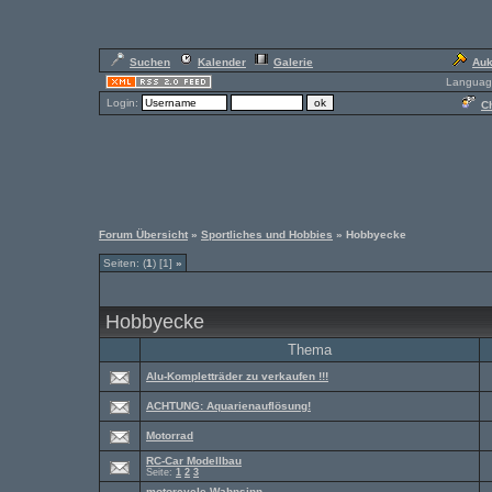
Suchen
Kalender
Galerie
Auk
Languag
Login:
Ch
Forum Übersicht
»
Sportliches und Hobbies
» Hobbyecke
Seiten: (
1
) [1]
»
Hobbyecke
Thema
Alu-Kompletträder zu verkaufen !!!
ACHTUNG: Aquarienauflösung!
Motorrad
RC-Car Modellbau
Seite:
1
2
3
motorcycle-Wahnsinn