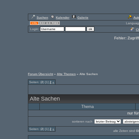
Suchen
Kalender
Galerie
Auk
Languag
Login:
Ch
Fehler: Zugrif
Forum Übersicht
»
Alte Themen
» Alte Sachen
Seiten: (
2
) [1]
2
»
Alte Sachen
Thema
nur fü
sortieren nach
Seiten: (
2
) [1]
2
»
alle Zeiten sind
G