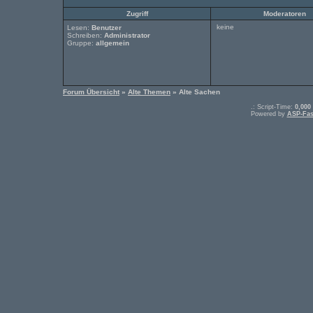
Zugriff
Moderatoren
keine
Lesen:
Benutzer
Schreiben:
Administrator
Gruppe:
allgemein
Forum Übersicht
»
Alte Themen
» Alte Sachen
.: Script-Time:
0,000
Powered by
ASP-Fas