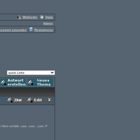
Mitglieder
Stats
Admin
asswort zusenden
Registrieren
ort einfällt, usw...usw....usw :P