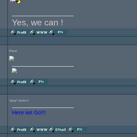
Yes, we can !
Pferd
*piep* (reiten)
Here we Go!!!