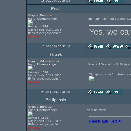
18.06.2006 23:26:24
Presi
Gruppe:
Benutzer
Rang:
Obersprenger
fahrn fahrn fahrn mit der eisenba
Beiträge:
1976
Yes, we can
Mitglied seit: 29.08.2005
IP-Adresse: gespeichert
21.06.2006 08:59:46
Futzek
Gruppe:
Administrator
Rang:
Obersprenger
Hahaha!!! Nee, wir wolln Mopped f
Beiträge:
1314
The girls call me "the Hurricane"
Mitglied seit: 05.02.2006
IP-Adresse: gespeichert
21.06.2006 20:49:29
Philipussis
Gruppe:
Benutzer
Rang:
Obersprenger
hier und wohin?
Beiträge:
1528
Here we Go!!!
Mitglied seit: 31.08.2005
IP-Adresse: gespeichert