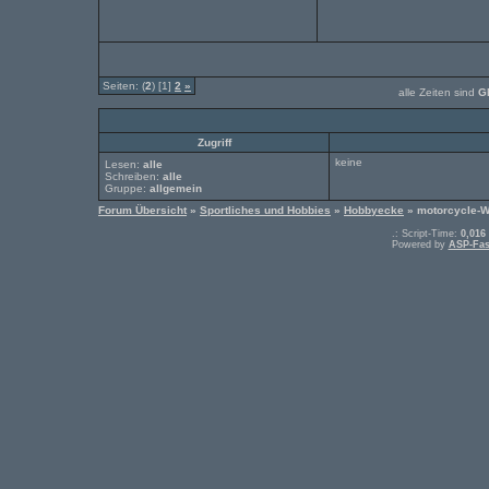
Seiten: (
2
) [1]
2
»
alle Zeiten sind
G
Zugriff
keine
Lesen:
alle
Schreiben:
alle
Gruppe:
allgemein
Forum Übersicht
»
Sportliches und Hobbies
»
Hobbyecke
» motorcycle-
.: Script-Time:
0,016
Powered by
ASP-Fas