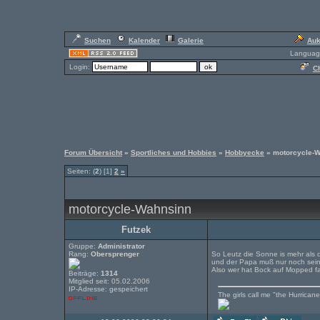
Suchen
Kalender
Galerie
Auk
Languag
Login:
Ch
Forum Übersicht
»
Sportliches und Hobbies
»
Hobbyecke
» motorcycle-
Seiten: (
2
) [1]
2
»
motorcycle-Wahnsinn
Futzek
Gruppe:
Administrator
Rang:
Obersprenger
So Leutz die Sonne is mehr als 
und der Papa muß nur noch sein
Also wer hat Bock auf Mopped f
Beiträge:
1314
Mitglied seit: 05.02.2006
IP-Adresse: gespeichert
The girls call me "the Hurricane"