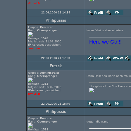
22.06.2006 21:14:34
Philipussis
Gruppe:
Benutzer
Rang:
Obersprenger
kurze fahrt is aber scheisse
Beiträge:
1528
Here we Go!!!
Mitglied seit: 31.08.2005
IP-Adresse: gespeichert
22.06.2006 21:17:33
Futzek
Gruppe:
Administrator
Rang:
Obersprenger
Dann Reiß den Hahn noch mal ric
Beiträge:
1314
The girls call me "the Hurricane"
Mitglied seit: 05.02.2006
IP-Adresse: gespeichert
22.06.2006 21:18:40
Philipussis
Gruppe:
Benutzer
Rang:
Obersprenger
gegen die wand
Beiträge:
1528