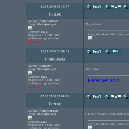
21.06.2006 23:13:57
Futzek
Gruppe:
Administrator
Rang:
Obersprenger
Weg ist Ziel
Beiträge:
1314
The girls call me "the Hurricane"
Mitglied seit: 05.02.2006
IP-Adresse: gespeichert
22.06.2006 20:50:03
Philipussis
Gruppe:
Benutzer
Rang:
Obersprenger
Ziel ist Weit
Beiträge:
1528
Here we Go!!!
Mitglied seit: 31.08.2005
IP-Adresse: gespeichert
22.06.2006 21:06:21
Futzek
Gruppe:
Administrator
Rang:
Obersprenger
Gib mehr Gaaas, dann wirds kür
Beiträge:
1314
The girls call me "the Hurricane"
Mitglied seit: 05.02.2006
IP-Adresse: gespeichert