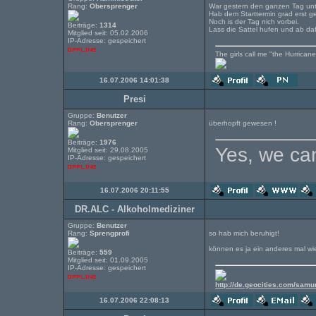
Rang:
Obersprenger
War gestern den ganzen Tag unt
Hab dem Starttermin grad erst g
Noch is der Tag nich vorbei.
Beiträge:
1314
Lass die Sattel hufen und ab daf
Mitglied seit: 05.02.2006
IP-Adresse: gespeichert
The girls call me "the Hurricane"
16.07.2006 14:01:38
Presi
Gruppe:
Benutzer
Rang:
Obersprenger
überhopft gewesen !
Beiträge:
1976
Yes, we can
Mitglied seit: 29.08.2005
IP-Adresse: gespeichert
16.07.2006 20:11:55
DR.ALC - Alkoholmediziner
Gruppe:
Benutzer
Rang:
Sprengprofi
so hab mich beruhigt!
können es ja ein anderes mal w
Beiträge:
559
Mitglied seit: 01.09.2005
IP-Adresse: gespeichert
http://de.geocities.com/samu
16.07.2006 22:08:13