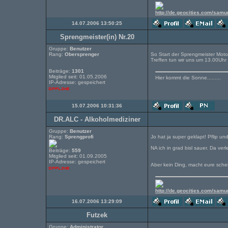
http://de.geocities.com/samu
14.07.2006 13:50:25
Sprengmeister(in) Nr.20
Gruppe:
Benutzer
Rang:
Obersprenger
So Start der Sprengmeister Moto
Treffen tun wir uns um 13.00Uhr
Beiträge:
1301
Mitglied seit: 01.05.2006
Hier kommt die Sonne.........
IP-Adresse: gespeichert
15.07.2006 10:31:36
DR.ALC - Alkoholmediziner
Gruppe:
Benutzer
Rang:
Sprengprofi
Jo hat ja super geklapt! Pflip und
NA ich in grad bisl sauer. Da ve
Beiträge:
559
Mitglied seit: 01.09.2005
IP-Adresse: gespeichert
Aber kein Ding, macht eure scheis
http://de.geocities.com/samu
16.07.2006 13:29:09
Futzek
Gruppe:
Administrator