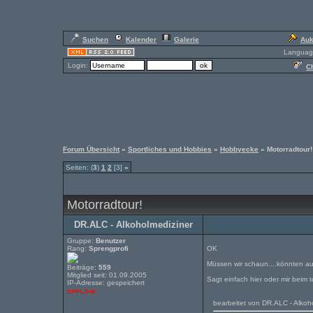
Suchen
Kalender
Galerie
Auk
Languag
Login:
Ch
Forum Übersicht
»
Sportliches und Hobbies
»
Hobbyecke
» Motorradtour!
Seiten: (
3
)
1
2
[3]
»
Motorradtour!
DR.ALC - Alkoholmediziner
Gruppe:
Benutzer
Rang:
Sprengprofi
OK
Müssen wir schaun....könnten au
Beiträge:
559
Mitglied seit: 01.09.2005
Sagt einfach hier oder mir beim t
IP-Adresse: gespeichert
bearbeitet von DR.ALC - Alko