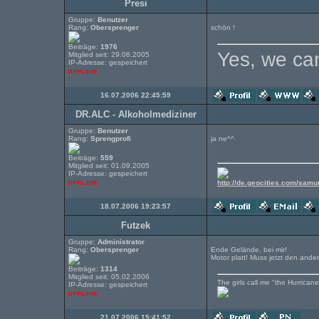
Presi
Gruppe:
Benutzer
Rang:
Obersprenger
schön !
Beiträge:
1976
Yes, we can
Mitglied seit: 29.08.2005
IP-Adresse: gespeichert
16.07.2006 22:45:59
DR.ALC - Alkoholmediziner
Gruppe:
Benutzer
Rang:
Sprengprofi
ja ne^^
Beiträge:
559
Mitglied seit: 01.09.2005
IP-Adresse: gespeichert
http://de.geocities.com/samu
18.07.2006 19:23:57
Futzek
Gruppe:
Administrator
Rang:
Obersprenger
Ende Gelände, bei mir!
Motor platt! Muss jetzt den and
Beiträge:
1314
Mitglied seit: 05.02.2006
The girls call me "the Hurricane"
IP-Adresse: gespeichert
21.07.2006 15:41:52