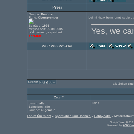
Presi
Gruppe:
Benutzer
Rang:
Obersprenger
bei mir (bzw. beim rene) ist die
Beiträge:
1976
Yes, we can
Mitglied seit: 29.08.2005
IP-Adresse: gespeichert
23.07.2006 22:34:53
Seiten: (
3
)
1
2
[3]
»
alle Zeiten sin
Zugriff
keine
Lesen:
alle
Schreiben:
alle
Gruppe:
allgemein
Forum Übersicht
»
Sportliches und Hobbies
»
Hobbyecke
» Motorradtour!
.: Script-Time:
0,016
Powered by
ASP-Fas