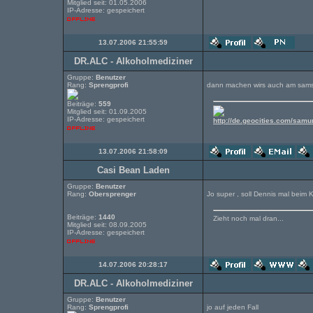
Mitglied seit: 01.05.2006
IP-Adresse: gespeichert
13.07.2006 21:55:59
DR.ALC - Alkoholmediziner
Gruppe:
Benutzer
Rang:
Sprengprofi
dann machen wirs auch am sams
Beiträge:
559
Mitglied seit: 01.09.2005
IP-Adresse: gespeichert
http://de.geocities.com/samu
13.07.2006 21:58:09
Casi Bean Laden
Gruppe:
Benutzer
Rang:
Obersprenger
Jo super , soll Dennis mal beim 
Beiträge:
1440
Zieht noch mal dran...
Mitglied seit: 08.09.2005
IP-Adresse: gespeichert
14.07.2006 20:28:17
DR.ALC - Alkoholmediziner
Gruppe:
Benutzer
Rang:
Sprengprofi
jo auf jeden Fall