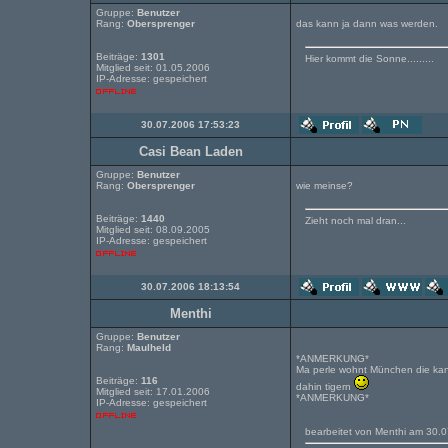
Gruppe:
Benutzer
Rang:
Obersprenger
das kann ja dann was werden.
Beiträge:
1301
Hier kommt die Sonne.........
Mitglied seit: 01.05.2006
IP-Adresse: gespeichert
30.07.2006 17:53:23
Casi Bean Laden
Gruppe:
Benutzer
Rang:
Obersprenger
wie meinse?
Beiträge:
1440
Zieht noch mal dran...
Mitglied seit: 08.09.2005
IP-Adresse: gespeichert
30.07.2006 18:13:54
Menthi
Gruppe:
Benutzer
Rang:
Maulheld
*ANMERKUNG*
Ma perle wohnt München die kann
Beiträge:
116
dahin tigern
Mitglied seit: 17.01.2006
*ANMERKUNG*
IP-Adresse: gespeichert
bearbeitet von Menthi am 30.