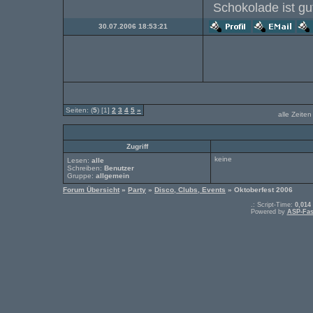
Schokolade ist g
30.07.2006 18:53:21
Seiten: (
5
) [1]
2
3
4
5
»
alle Zeite
Zugriff
keine
Lesen:
alle
Schreiben:
Benutzer
Gruppe:
allgemein
Forum Übersicht
»
Party
»
Disco, Clubs, Events
» Oktoberfest 2006
.: Script-Time:
0,014
Powered by
ASP-Fas