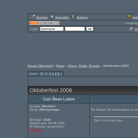
Suchen
Kalender
Galerie
Auk
Languag
Login:
Ch
Forum Übersicht
»
Party
»
Disco, Clubs, Events
» Oktoberfest 2006
Seiten: (
5
) [1]
2
3
4
5
»
Oktoberfest 2006
Casi Bean Laden
Gruppe:
Benutzer
Rang:
Obersprenger
So fangen wir mal langsam an z
Beiträge:
1440
Zieht noch mal dran...
Mitglied seit: 08.09.2005
IP-Adresse: gespeichert