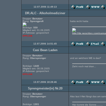
12.07.2006 11:49:13
DR.ALC - Alkoholmediziner
Gruppe:
Benutzer
Rang:
Sprengprofi
hatta recht hatta
Beiträge:
559
Mitglied seit: 01.09.2005
IP-Adresse: gespeichert
http://de.geocities.com/samu
12.07.2006 14:51:45
Casi Bean Laden
Gruppe:
Benutzer
Rang:
Obersprenger
und an welchem WE is das?
Beiträge:
1440
Zieht noch mal dran...
Mitglied seit: 08.09.2005
IP-Adresse: gespeichert
13.07.2006 18:28:46
Sprengmeister(in) Nr.20
Gruppe:
Benutzer
Rang:
Obersprenger
Also laut I-Net fängt das am sa
Beiträge:
1301
Hier kommt die Sonne.........