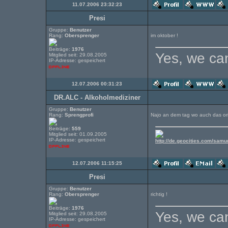
11.07.2006 23:32:23
Presi
Gruppe:
Benutzer
Rang:
Obersprenger
im oktober !
Beiträge:
1976
Yes, we can
Mitglied seit: 29.08.2005
IP-Adresse: gespeichert
12.07.2006 00:31:23
DR.ALC - Alkoholmediziner
Gruppe:
Benutzer
Rang:
Sprengprofi
Najo an dem tag wo auch das orig
Beiträge:
559
Mitglied seit: 01.09.2005
IP-Adresse: gespeichert
http://de.geocities.com/samu
12.07.2006 11:15:25
Presi
Gruppe:
Benutzer
Rang:
Obersprenger
richtig !
Beiträge:
1976
Yes, we can
Mitglied seit: 29.08.2005
IP-Adresse: gespeichert