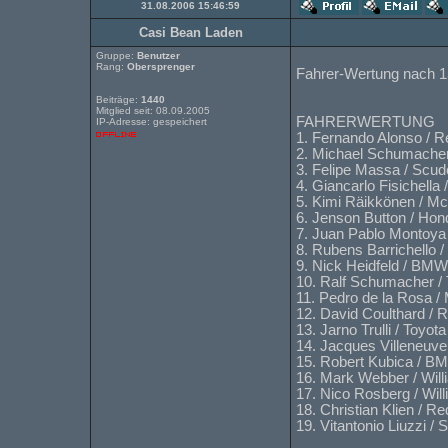
31.08.2006 15:46:59
Casi Bean Laden
Gruppe:
Benutzer
Rang:
Obersprenger
Fahrer-Wertung nach 
Beiträge:
1440
Mitglied seit: 08.09.2005
FAHRERWERTUNG
IP-Adresse: gespeichert
1. Fernando Alonso / 
2. Michael Schumacher 
3. Felipe Massa / Scude
4. Giancarlo Fisichella
5. Kimi Räikkönen / M
6. Jenson Button / Ho
7. Juan Pablo Montoya
8. Rubens Barrichello 
9. Nick Heidfeld / BM
10. Ralf Schumacher /
11. Pedro de la Rosa 
12. David Coulthard / 
13. Jarno Trulli / Toyot
14. Jacques Villeneuv
15. Robert Kubica / 
16. Mark Webber / Wil
17. Nico Rosberg / Wi
18. Christian Klien / Re
19. Vitantonio Liuzzi /