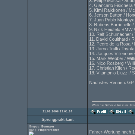
3. Felipe Massa / Scude
4. Giancarlo Fisichella
5. Kimi Räikkönen / M
6. Jenson Button / Hon
7. Juan Pablo Montoya
8. Rubens Barrichello 
9. Nick Heidfeld BMW 
10. Ralf Schumacher / 
11. David Coulthard / R
12. Pedro de la Rosa 
13. Jarno Trulli / Toyot
14. Jacques Villeneuv
15. Mark Webber / Wil
16. Nico Rosberg / Wil
17. Christian Klien / Re
18. Vitantonio Liuzzi /
Nächstes Rennen: GP T
Wem die Scheiße bis zum Hals s
21.08.2006 23:01:34
Sprengpraktikant
Gruppe:
Benutzer
Rang:
Fingerbrecher
Fahrer-Wertung nach 