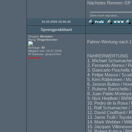
Nächstes Rennen: GP C
Zieht noch mal dran...
10.09.2006 22:06:40
Sprengpraktikant
Gruppe:
Benutzer
Rang:
Fingerbrecher
Fahrer-Wertung nach 
Beiträge:
85
Mitglied seit: 28.07.2006
IP-Adresse: gespeichert
FAHRERWERTUNG
1. Michael Schumacher 
2. Fernando Alonso / R
3. Giancarlo Fisichella
4. Felipe Massa / Scude
5. Kimi Räikkönen / M
6. Jenson Button / Hon
7. Rubens Barrichello 
8. Juan Pablo Montoya
9. Nick Heidfeld / BM
10. Pedro de la Rosa 
11. Ralf Schumacher / 
12. David Coulthard / R
13. Jarno Trulli / Toyot
14. Mark Webber / Wil
15. Jacques Villeneuv
16. Robert Kubica / B