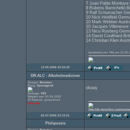
7 Juan Pablo Montoya
8 Rubens Barrichello B
9 Ralf Schumacher Ge
10 Nick Heidfeld Ger
10 Mark Webber Austra
10 Jacques Villeneuv
13 Nico Rosberg Germ
14 David Coulthard Bri
14 Christian Klien Aust
bearbeitet von Tiffy am 14.05
13.05.2006 20:34:30
DR.ALC - Alkoholmediziner
Gruppe:
Benutzer
Rang:
Sprengprofi
okaay
Beiträge:
559
Mitglied seit: 01.09.2005
IP-Adresse: gespeichert
http://de.geocities.com/samu
03.07.2006 23:15:01
Philipussis
Gruppe:
Benutzer