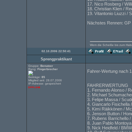
17. Nico Rosberg / Wil
18. Christian Klien / Re
19. Vitantonio Liuzzi /
Nächstes Rennen: GP 
Wem die Scheiße bis zum Hals s
02.10.2006 22:50:41
Sprengpraktikant
Gruppe:
Benutzer
Rang:
Fingerbrecher
Fahrer-Wertung nach 
Beiträge:
85
Mitglied seit: 28.07.2006
IP-Adresse: gespeichert
FAHRERWERTUNG
1. Fernando Alonso / R
2. Michael Schumacher 
3. Felipe Massa / Scude
4. Giancarlo Fisichella
5. Kimi Räikkönen / M
6. Jenson Button / Hon
7. Rubens Barrichello 
8. Juan Pablo Montoya
9. Nick Heidfeld / BM