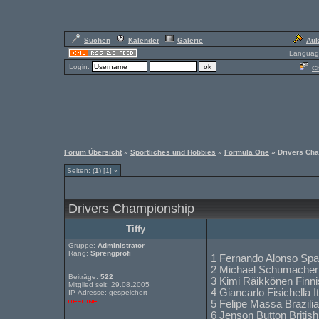
Suchen
Kalender
Galerie
Auk
Languag
Login:
Ch
Forum Übersicht
»
Sportliches und Hobbies
»
Formula One
» Drivers Ch
Seiten: (
1
) [1]
»
Drivers Championship
Tiffy
Gruppe:
Administrator
Rang:
Sprengprofi
1 Fernando Alonso Spa
2 Michael Schumacher
Beiträge:
522
3 Kimi Räikkönen Fin
Mitglied seit: 29.08.2005
4 Giancarlo Fisichella I
IP-Adresse: gespeichert
5 Felipe Massa Brazilia
6 Jenson Button Britis