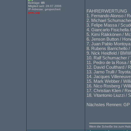
Beiträge:
85
Mitglied seit: 28.07.2006
IP-Adresse: gespeichert
FAHRERWERTUNG
1. Fernando Alonso / R
2. Michael Schumacher 
3. Felipe Massa / Scude
4. Giancarlo Fisichella
5. Kimi Räikkönen / M
6. Jenson Button / Hon
7. Juan Pablo Montoya
8. Rubens Barrichello 
9. Nick Heidfeld / BM
10. Ralf Schumacher / 
11. Pedro de la Rosa 
12. David Coulthard / R
13. Jarno Trulli / Toyot
14. Jacques Villeneuv
15. Mark Webber / Wil
16. Nico Rosberg / Wil
17. Christian Klien / Re
18. Vitantonio Liuzzi /
Nächstes Rennen: GP I
Wem die Scheiße bis zum Hals s