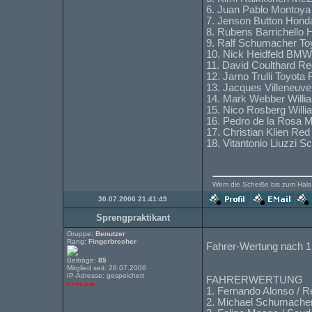
6. Juan Pablo Montoy
7. Jenson Button Hond
8. Rubens Barrichello
9. Ralf Schumacher To
10. Nick Heidfeld BM
11. David Coulthard Re
12. Jarno Trulli Toyota
13. Jacques Villeneu
14. Mark Webber Will
15. Nico Rosberg Will
16. Pedro de la Rosa 
17. Christian Klien Red
18. Vitantonio Liuzzi S
Wem die Scheiße bis zum Hals s
30.07.2006 21:41:49
Sprengpraktikant
Gruppe:
Benutzer
Rang:
Fingerbrecher
Fahrer-Wertung nach 
Beiträge:
85
Mitglied seit: 28.07.2006
IP-Adresse: gespeichert
FAHRERWERTUNG
1. Fernando Alonso / R
2. Michael Schumacher 