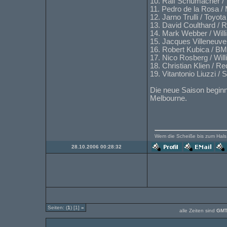
10. Ralf Schumacher / 
11. Pedro de la Rosa 
12. Jarno Trulli / Toyot
13. David Coulthard / R
14. Mark Webber / Wil
15. Jacques Villeneuv
16. Robert Kubica / B
17. Nico Rosberg / Wil
18. Christian Klien / Re
19. Vitantonio Liuzzi /
Die neue Saison beginn
Melbourne.
Wem die Scheiße bis zum Hals s
28.10.2006 00:28:32
Seiten: (
1
) [1]
»
alle Zeiten sind
GMT