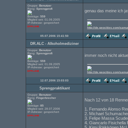
Gruppe:
Benutzer
Rang:
Sprengprofi
genau das meine ich ja
Beiträge:
559
Mitglied seit: 01.09.2005
IP-Adresse: gespeichert
http://de.geocities.com/samu
05.07.2006 15:41:50
DR.ALC - Alkoholmediziner
Gruppe:
Benutzer
Rang:
Sprengprofi
immer noch nicht aktuel
Beiträge:
559
Mitglied seit: 01.09.2005
IP-Adresse: gespeichert
http://de.geocities.com/samu
12.07.2006 15:03:03
Sprengpraktikant
Gruppe:
Benutzer
Rang:
Fingerbrecher
Nach 12 von 18 Renne
Beiträge:
85
1. Fernando Alonso Re
Mitglied seit: 28.07.2006
IP-Adresse: gespeichert
2. Michael Schumacher
3. Felipe Massa Scuder
4. Giancarlo Fisichell
5. Kimi Räikkönen Mc