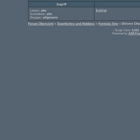
Zugriff
keine
Lesen:
alle
Schreiben:
alle
Gruppe:
allgemein
Forum Übersicht
»
Sportliches und Hobbies
»
Formula One
» Drivers Ch
.: Script-Time:
0,031
Powered by
ASP-Fas