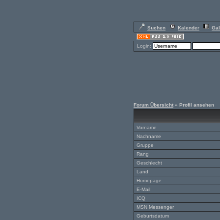
Suchen
Kalender
Gal
Login:
Forum Übersicht
» Profil ansehen
Vorname
Nachname
Gruppe
Rang
Geschlecht
Land
Homepage
E-Mail
ICQ
MSN Messenger
Geburtsdatum