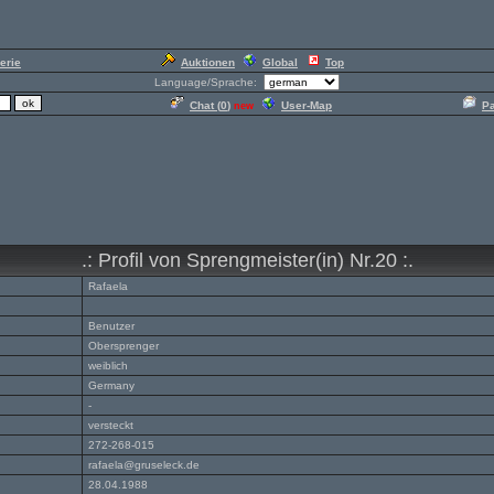
erie
Auktionen
Global
Top
Language/Sprache:
Chat (
0
)
User-Map
P
new
.: Profil von Sprengmeister(in) Nr.20 :.
Rafaela
Benutzer
Obersprenger
weiblich
Germany
-
versteckt
272-268-015
rafaela@gruseleck.de
28.04.1988