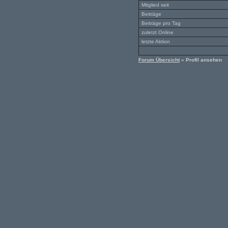
Mitglied seit
Beiträge
Beiträge pro Tag
zuletzt Online
letzte Aktion
Forum Übersicht
» Profil ansehen