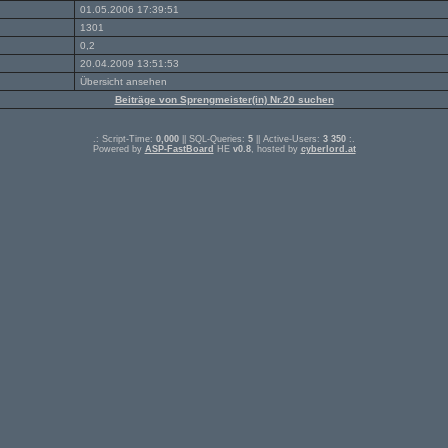
01.05.2006 17:39:51
1301
0,2
20.04.2009 13:51:53
Übersicht ansehen
Beiträge von Sprengmeister(in) Nr.20 suchen
.: Script-Time:
0,000
|| SQL-Queries:
5
|| Active-Users:
3 350
:.
Powered by
ASP-FastBoard
HE
v0.8
, hosted by
cyberlord.at