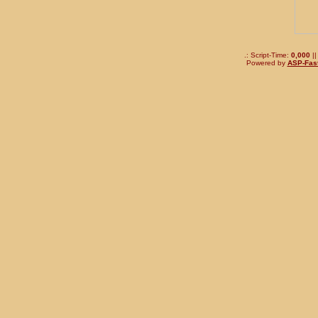
.: Script-Time:
0,000
||
Powered by
ASP-Fas