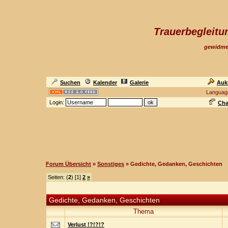
Trauerbegleit
gewidme
Suchen
Kalender
Galerie
Auk
Languag
Login:
Cha
Forum Übersicht
»
Sonstiges
» Gedichte, Gedanken, Geschichten
Seiten: (
2
) [1]
2
»
Gedichte, Gedanken, Geschichten
Thema
Verlust !?!?!?