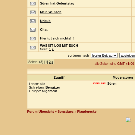
Sören hat Geburtstag
Mein Wunsch
Urlaub
Chat
Hier tut sich nichts!!!
WAS IST LOS MIT EUCH
Seite:
1
2
sortieren nach
Seiten: (
2
) [1]
2
»
alle Zeiten sind
GMT +1:00
Zugriff
Moderatoren
Sören
Lesen:
alle
Schreiben:
Benutzer
Gruppe:
allgemein
Forum Übersicht
»
Sonstiges
» Plauderecke