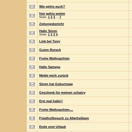
Wie gehts euch?
hier gehts weiter
Seite:
1
2
3
...
7
Zeitungsbericht
Hallo Sören
Seite:
1
2
3
4
Link bei Tony
Guten Rutsch
Frohe Weihnachten
Hallo Samaya
Melde mich zurück
Sören hat Geburtstag
Geschenk für meinen schatzy
Erst mal hallo!!
Frohe Weihnachten....
Friedhofbesuch zu Allerheiligen
Ende vom Urlaub