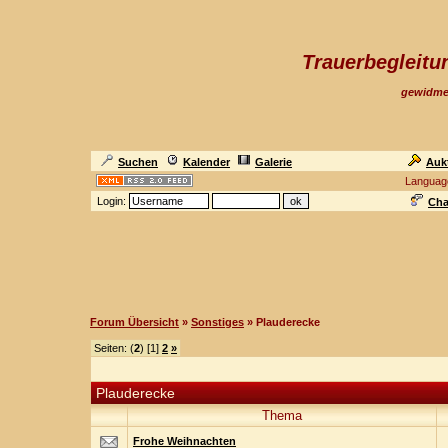
Trauerbegleit
gewidme
Suchen
Kalender
Galerie
Auk
Languag
Login:
Cha
Forum Übersicht
»
Sonstiges
» Plauderecke
Seiten: (
2
) [1]
2
»
Plauderecke
Thema
Frohe Weihnachten