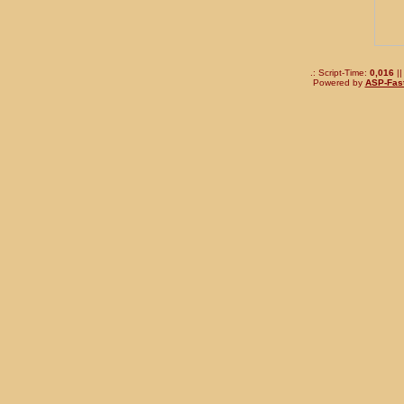
.: Script-Time:
0,016
||
Powered by
ASP-Fas