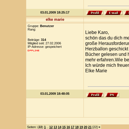
03.01.2009 18:25:17
elke marie
Gruppe:
Benutzer
Rang:
Liebe Karo,
schön das du dich mel
Beiträge:
314
große Herausforderun
Mitglied seit: 27.02.2006
IP-Adresse: gespeichert
Herzballon geschickt 
Bücher gelesen und h
mehr erfahren.Wie be
Ich würde mich freue
Elke Marie
03.01.2009 18:48:05
Seiten: (
22
)
1
..
12
13
14
15
16
17
18
19
20
21
[22]
»