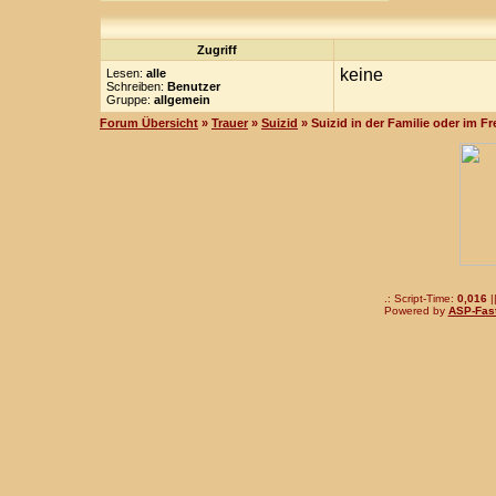
Zugriff
keine
Lesen:
alle
Schreiben:
Benutzer
Gruppe:
allgemein
Forum Übersicht
»
Trauer
»
Suizid
» Suizid in der Familie oder im F
.: Script-Time:
0,016
|
Powered by
ASP-Fas