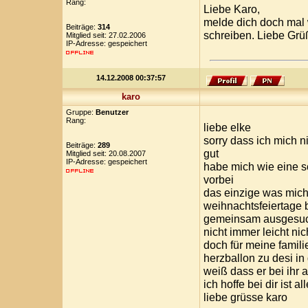
Rang:
Liebe Karo,
melde dich doch mal 
Beiträge:
314
schreiben. Liebe Grü
Mitglied seit: 27.02.2006
IP-Adresse: gespeichert
14.12.2008 00:37:57
karo
Gruppe:
Benutzer
Rang:
liebe elke
sorry dass ich mich n
Beiträge:
289
gut
Mitglied seit: 20.08.2007
IP-Adresse: gespeichert
habe mich wie eine s
vorbei
das einzige was mich 
weihnachtsfeiertage 
gemeinsam ausgesuch
nicht immer leicht ni
doch für meine famil
herzballon zu desi in
weiß dass er bei ihr
ich hoffe bei dir ist a
liebe grüsse karo