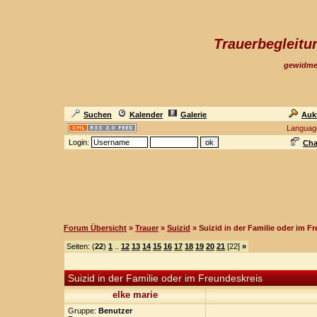
Trauerbegleit
gewidme
Suchen
Kalender
Galerie
Auk
Languag
Login:
Cha
Forum Übersicht
»
Trauer
»
Suizid
» Suizid in der Familie oder im F
Seiten: (
22
)
1
..
12
13
14
15
16
17
18
19
20
21
[22]
»
Suizid in der Familie oder im Freundeskreis
elke marie
Gruppe:
Benutzer