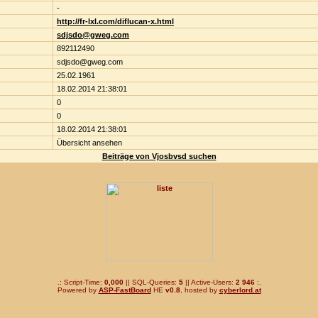
-
http://fr-lxl.com/diflucan-x.html
sdjsdo@gweg.com
892112490
sdjsdo@gweg.com
25.02.1961
18.02.2014 21:38:01
0
0
18.02.2014 21:38:01
Übersicht ansehen
Beiträge von Vjosbvsd suchen
n
.: Script-Time:
0,000
|| SQL-Queries:
5
|| Active-Users:
2 946
:.
Powered by
ASP-FastBoard
HE
v0.8
, hosted by
cyberlord.at