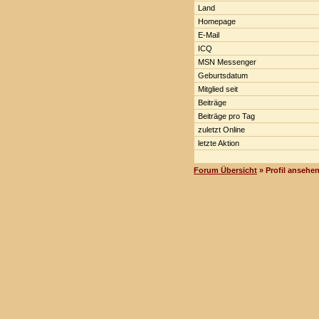
Land
Homepage
E-Mail
ICQ
MSN Messenger
Geburtsdatum
Mitglied seit
Beiträge
Beiträge pro Tag
zuletzt Online
letzte Aktion
Forum Übersicht
» Profil ansehe