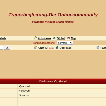
Trauerbegleitung-Die Onlinecommunity
gewidmet meinem Bruder Michael
lerie
Auktionen
Global
Top
Language/Sprache:
Chat (
0
)
User-Map
Pas
new
n
.: Profil von Vjosbvsd :.
Vjosbvsd
Vjosbvsd
Benutzer
-