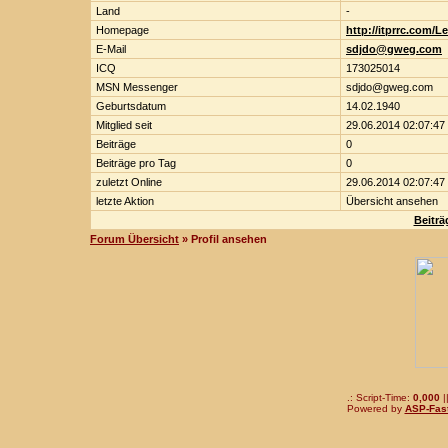
Land
-
Homepage
http://itprrc.com/Le
E-Mail
sdjdo@gweg.com
ICQ
173025014
MSN Messenger
sdjdo@gweg.com
Geburtsdatum
14.02.1940
Mitglied seit
29.06.2014 02:07:47
Beiträge
0
Beiträge pro Tag
0
zuletzt Online
29.06.2014 02:07:47
letzte Aktion
Übersicht ansehen
Beiträ
Forum Übersicht
» Profil ansehen
.: Script-Time:
0,000
|
Powered by
ASP-Fas