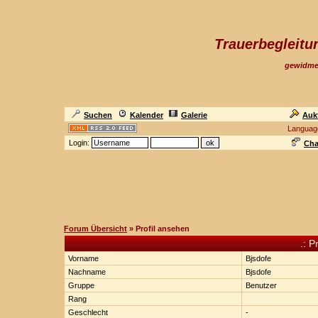
Trauerbegleit
gewidme
Suchen
Kalender
Galerie
Auk
Languag
Login:
Cha
Forum Übersicht
» Profil ansehen
.: P
Vorname
Bjsdofe
Nachname
Bjsdofe
Gruppe
Benutzer
Rang
Geschlecht
-