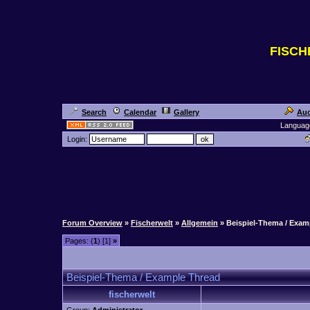
FISC
Search
Calendar
Gallery
Auc
Languag
Login:
Forum Overview
»
Fischerwelt
»
Allgemein
» Beispiel-Thema / Exam
Pages: (
1
) [1]
»
Beispiel-Thema / Example Thread
fischerwelt