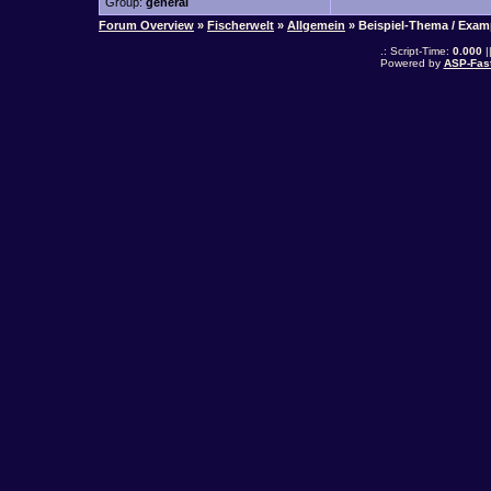
Group:
general
Forum Overview
»
Fischerwelt
»
Allgemein
» Beispiel-Thema / Exam
.: Script-Time:
0.000
|
Powered by
ASP-Fas