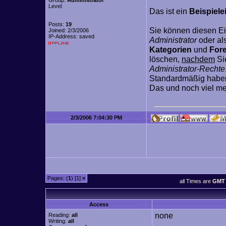
Group:
Administrator
Level:
Das ist ein
Beispiele
Posts:
19
Sie können diesen Ei
Joined: 2/3/2006
IP-Address: saved
Administrator
oder al
Kategorien
und
For
löschen,
nachdem
Si
Administrator-Rechte
Standardmäßig haben
Das und noch viel me
2/3/2006 7:04:30 PM
Pages: (
1
) [1]
»
all Times are
GMT 
Access
none
Reading:
all
Writing:
all