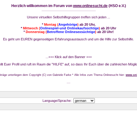
Herzlich willkommen im Forum von
www.onlinesucht.de
(HSO e.V.)
...........................................................
Unsere virtuellen Selbsthilfegruppen treffen sich jeden ...
*
Montag (
Angehörige
)
ab 20 Uhr,
*
Mittwoch (
Onlinespiel-und Onlinekaufsüchtige
)
ab 20 Uhr
*
Donnerstag (
Betroffene Onlinesexsüchtige
)
ab 20 Uhr!
Es geht um EUREN gegenseitigen Erfahrungsaustausch und um die Hilfe zur Selbsthilfe.
...+++ Klick auf den Banner +++
stellt Euer Profil und ruft im Raum die "HILFE" auf, so dass Ihr Euch über die zahlreichen Mögli
iträge unterliegen dem Copyright (C) von Gabriele Farke * Alle Infos zum Thema Onlinesucht hier:
www.onl
....
Language/Sprache: