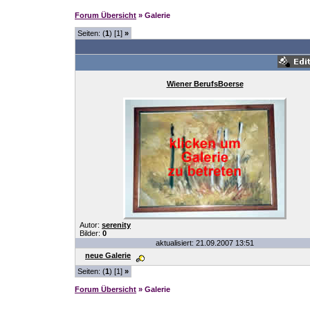
Forum Übersicht
» Galerie
Seiten: (
1
) [1]
»
Wiener BerufsBoerse
Autor:
serenity
Bilder:
0
aktualisiert: 21.09.2007 13:51
neue Galerie
Seiten: (
1
) [1]
»
Forum Übersicht
» Galerie