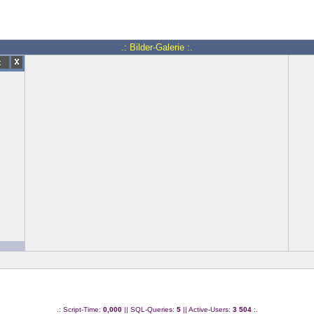
.: Bilder-Galerie :.
.: Script-Time:
0,000
|| SQL-Queries:
5
|| Active-Users:
3 504
:.