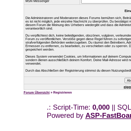
MSN Messenger
Einv
Die Administratoren und Moderatoren dieses Forums bemühen sich, Beiträg
es ist nicht möglich, jede einzelne Nachricht zu überprüfen. Du bestätigst
diesem Forum die Meinung des Urhebers wiedergibt und dass die Administr
verantwortlich sind.
Du verpflichtest dich, keine beleidigenden, obszönen, vulgären, verleumd
Forum zu veröffentlichen. Verstöße gegen diese Regel führen zu sofortige
strafverfolgenden Behörden weiterzugeben. Du räumst den Betreibern, Ad
Ermessen zu entfernen, zu bearbeiten, zu verschieben oder zu sperren. 
gespeichert werden.
Dieses System verwendet Cookies, um Informationen auf deinem Computer
sondern dienen ausschließlich deinem Komfort. Deine Mail-Adresse wird n
verwendet.
Durch das Abschließen der Registrierung stimmst du diesen Nutzungsbed
eige
Forum Übersicht
» Registrieren
.: Script-Time:
0,000
|| SQL
Powered by
ASP-FastBoa