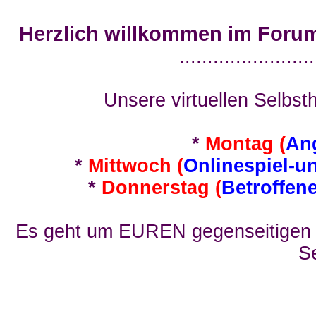
Herzlich willkommen im Foru
........................
Unsere virtuellen Selbsth
*
Montag (
An
*
Mittwoch (
Onlinespiel-u
*
Donnerstag (
Betroffen
Es geht um EUREN gegenseitigen E
Se