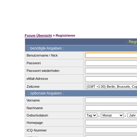
Forum Übersicht
» Registrieren
.: Reg
:: benötigte Angaben :.
Benutzername / Nick
Passwort
Passwort wiederholen
eMail-Adresse
Zeitzone
:: optionale Angaben :.
Vorname
Nachname
Geburtsdatum
.
.
Homepage
ICQ-Nummer