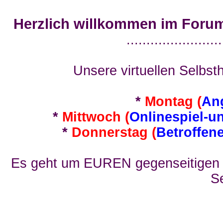
Herzlich willkommen im Foru
........................
Unsere virtuellen Selbsth
*
Montag (
An
*
Mittwoch (
Onlinespiel-u
*
Donnerstag (
Betroffen
Es geht um EUREN gegenseitigen E
Se