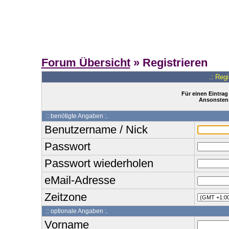
Forum Übersicht
» Registrieren
.: Reg
Für einen Eintrag
Ansonsten 
:: benötigte Angaben :.
Benutzername / Nick
Passwort
Passwort wiederholen
eMail-Adresse
Zeitzone
:: optionale Angaben :.
Vorname