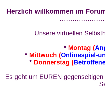
Herzlich willkommen im Foru
........................
Unsere virtuellen Selbsth
*
Montag (
An
*
Mittwoch (
Onlinespiel-u
*
Donnerstag (
Betroffen
Es geht um EUREN gegenseitigen E
Se