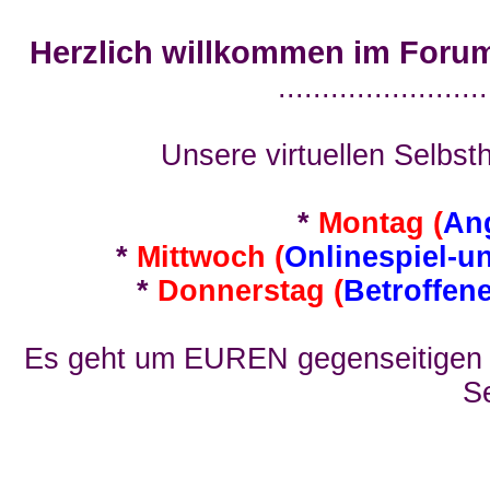
Herzlich willkommen im Foru
........................
Unsere virtuellen Selbsth
*
Montag (
An
*
Mittwoch (
Onlinespiel-u
*
Donnerstag (
Betroffen
Es geht um EUREN gegenseitigen E
Se