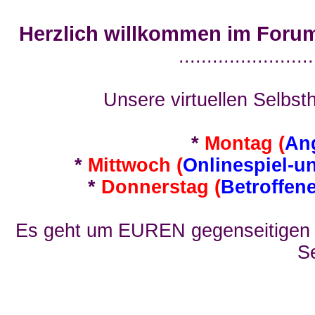
Herzlich willkommen im Foru
........................
Unsere virtuellen Selbsth
*
Montag (
An
*
Mittwoch (
Onlinespiel-u
*
Donnerstag (
Betroffen
Es geht um EUREN gegenseitigen E
Se