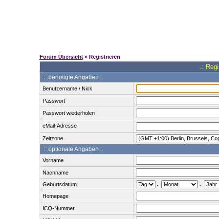
Forum Übersicht
» Registrieren
.: Reg
:: benötigte Angaben :.
Benutzername / Nick
Passwort
Passwort wiederholen
eMail-Adresse
Zeitzone
:: optionale Angaben :.
Vorname
Nachname
Geburtsdatum
.
.
Homepage
ICQ-Nummer