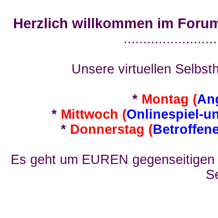
Herzlich willkommen im Foru
........................
Unsere virtuellen Selbsth
*
Montag (
An
*
Mittwoch (
Onlinespiel-u
*
Donnerstag (
Betroffen
Es geht um EUREN gegenseitigen E
Se