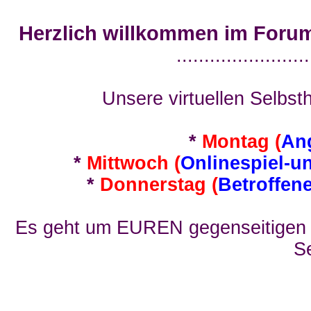
Herzlich willkommen im Foru
........................
Unsere virtuellen Selbsth
*
Montag (
An
*
Mittwoch (
Onlinespiel-u
*
Donnerstag (
Betroffen
Es geht um EUREN gegenseitigen E
Se