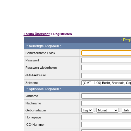
Forum Übersicht
» Registrieren
.: Reg
:: benötigte Angaben :.
Benutzername / Nick
Passwort
Passwort wiederholen
eMail-Adresse
Zeitzone
:: optionale Angaben :.
Vorname
Nachname
Geburtsdatum
.
.
Homepage
ICQ-Nummer