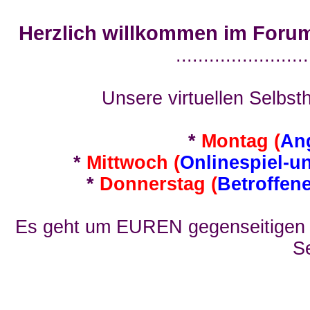
Herzlich willkommen im Foru
........................
Unsere virtuellen Selbsth
*
Montag (
An
*
Mittwoch (
Onlinespiel-u
*
Donnerstag (
Betroffen
Es geht um EUREN gegenseitigen E
Se