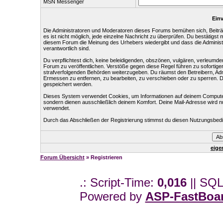
MSN Messenger
Einv
Die Administratoren und Moderatoren dieses Forums bemühen sich, Beiträg
es ist nicht möglich, jede einzelne Nachricht zu überprüfen. Du bestätigst
diesem Forum die Meinung des Urhebers wiedergibt und dass die Administr
verantwortlich sind.
Du verpflichtest dich, keine beleidigenden, obszönen, vulgären, verleumd
Forum zu veröffentlichen. Verstöße gegen diese Regel führen zu sofortige
strafverfolgenden Behörden weiterzugeben. Du räumst den Betreibern, Ad
Ermessen zu entfernen, zu bearbeiten, zu verschieben oder zu sperren. 
gespeichert werden.
Dieses System verwendet Cookies, um Informationen auf deinem Computer
sondern dienen ausschließlich deinem Komfort. Deine Mail-Adresse wird n
verwendet.
Durch das Abschließen der Registrierung stimmst du diesen Nutzungsbed
eige
Forum Übersicht
» Registrieren
.: Script-Time:
0,016
|| SQL
Powered by
ASP-FastBoa