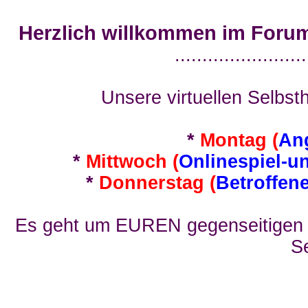
Herzlich willkommen im Foru
........................
Unsere virtuellen Selbsth
*
Montag (
An
*
Mittwoch (
Onlinespiel-u
*
Donnerstag (
Betroffen
Es geht um EUREN gegenseitigen E
Se