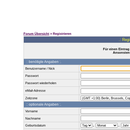
Forum Übersicht
» Registrieren
.: Reg
Für einen Eintrag
Ansonsten 
:: benötigte Angaben :.
Benutzername / Nick
Passwort
Passwort wiederholen
eMail-Adresse
Zeitzone
:: optionale Angaben :.
Vorname
Nachname
Geburtsdatum
.
.