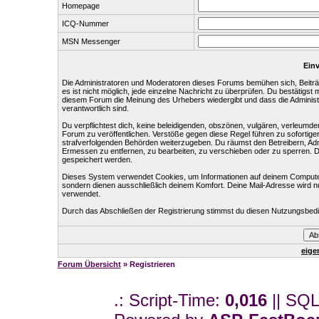
Homepage
ICQ-Nummer
MSN Messenger
Einv
Die Administratoren und Moderatoren dieses Forums bemühen sich, Beiträg
es ist nicht möglich, jede einzelne Nachricht zu überprüfen. Du bestätigst
diesem Forum die Meinung des Urhebers wiedergibt und dass die Administr
verantwortlich sind.
Du verpflichtest dich, keine beleidigenden, obszönen, vulgären, verleumd
Forum zu veröffentlichen. Verstöße gegen diese Regel führen zu sofortige
strafverfolgenden Behörden weiterzugeben. Du räumst den Betreibern, Ad
Ermessen zu entfernen, zu bearbeiten, zu verschieben oder zu sperren. 
gespeichert werden.
Dieses System verwendet Cookies, um Informationen auf deinem Computer
sondern dienen ausschließlich deinem Komfort. Deine Mail-Adresse wird n
verwendet.
Durch das Abschließen der Registrierung stimmst du diesen Nutzungsbed
eige
Forum Übersicht
» Registrieren
.: Script-Time:
0,016
|| SQL