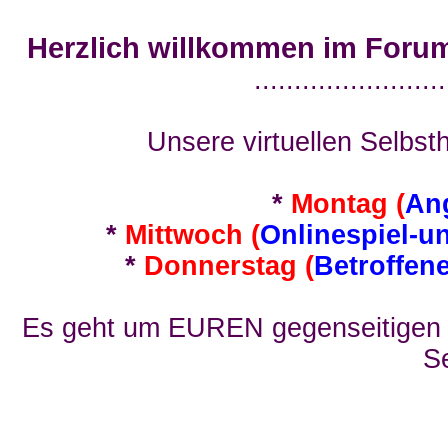
Herzlich willkommen im Foru
........................
Unsere virtuellen Selbsth
*
Montag (
An
*
Mittwoch (
Onlinespiel-u
*
Donnerstag (
Betroffen
Es geht um EUREN gegenseitigen E
Se