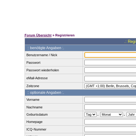
Forum Übersicht
» Registrieren
.: Reg
:: benötigte Angaben :.
Benutzername / Nick
Passwort
Passwort wiederholen
eMail-Adresse
Zeitzone
:: optionale Angaben :.
Vorname
Nachname
Geburtsdatum
.
.
Homepage
ICQ-Nummer