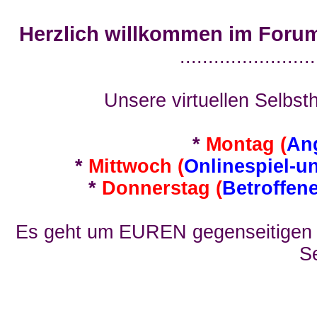
Herzlich willkommen im Foru
........................
Unsere virtuellen Selbsth
*
Montag (
An
*
Mittwoch (
Onlinespiel-u
*
Donnerstag (
Betroffen
Es geht um EUREN gegenseitigen E
Se