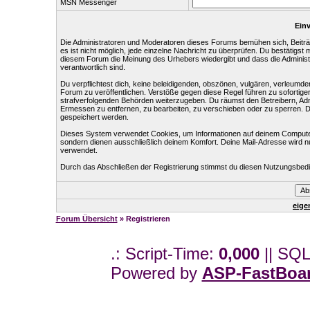
MSN Messenger
Einv
Die Administratoren und Moderatoren dieses Forums bemühen sich, Beiträg
es ist nicht möglich, jede einzelne Nachricht zu überprüfen. Du bestätigst
diesem Forum die Meinung des Urhebers wiedergibt und dass die Administr
verantwortlich sind.
Du verpflichtest dich, keine beleidigenden, obszönen, vulgären, verleumd
Forum zu veröffentlichen. Verstöße gegen diese Regel führen zu sofortige
strafverfolgenden Behörden weiterzugeben. Du räumst den Betreibern, Ad
Ermessen zu entfernen, zu bearbeiten, zu verschieben oder zu sperren. 
gespeichert werden.
Dieses System verwendet Cookies, um Informationen auf deinem Computer
sondern dienen ausschließlich deinem Komfort. Deine Mail-Adresse wird n
verwendet.
Durch das Abschließen der Registrierung stimmst du diesen Nutzungsbed
eige
Forum Übersicht
» Registrieren
.: Script-Time:
0,000
|| SQL
Powered by
ASP-FastBoa