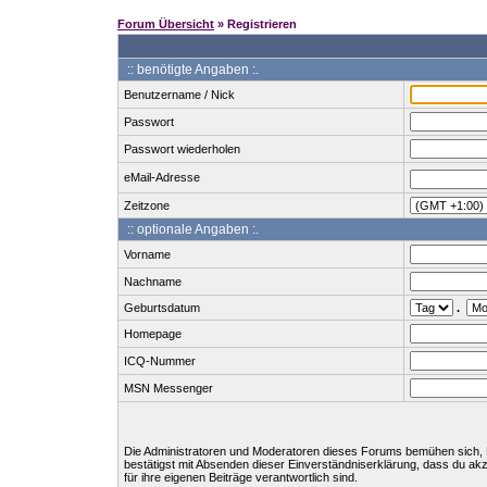
Forum Übersicht
» Registrieren
:: benötigte Angaben :.
Benutzername / Nick
Passwort
Passwort wiederholen
eMail-Adresse
Zeitzone
:: optionale Angaben :.
Vorname
Nachname
Geburtsdatum
.
Homepage
ICQ-Nummer
MSN Messenger
Die Administratoren und Moderatoren dieses Forums bemühen sich, Bei
bestätigst mit Absenden dieser Einverständniserklärung, dass du ak
für ihre eigenen Beiträge verantwortlich sind.