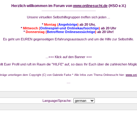
Herzlich willkommen im Forum von
www.onlinesucht.de
(HSO e.V.)
...........................................................
Unsere virtuellen Selbsthilfegruppen treffen sich jeden ...
*
Montag (
Angehörige
)
ab 20 Uhr,
*
Mittwoch (
Onlinespiel-und Onlinekaufsüchtige
)
ab 20 Uhr
*
Donnerstag (
Betroffene Onlinesexsüchtige
)
ab 20 Uhr!
Es geht um EUREN gegenseitigen Erfahrungsaustausch und um die Hilfe zur Selbsthilfe.
...+++ Klick auf den Banner +++
stellt Euer Profil und ruft im Raum die "HILFE" auf, so dass Ihr Euch über die zahlreichen Mögli
iträge unterliegen dem Copyright (C) von Gabriele Farke * Alle Infos zum Thema Onlinesucht hier:
www.onl
....
Language/Sprache: