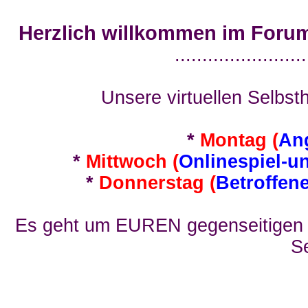
Herzlich willkommen im Foru
........................
Unsere virtuellen Selbsth
*
Montag (
An
*
Mittwoch (
Onlinespiel-u
*
Donnerstag (
Betroffen
Es geht um EUREN gegenseitigen E
Se