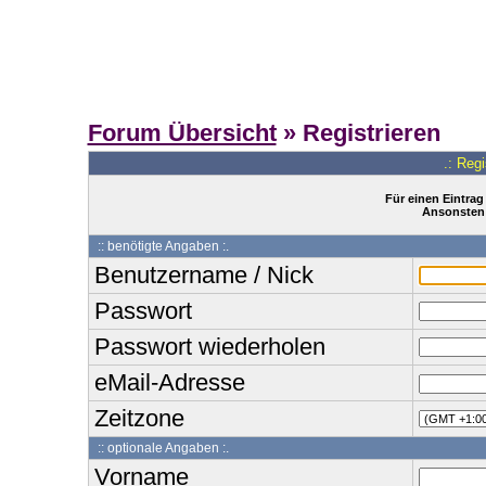
Forum Übersicht
» Registrieren
.: Reg
Für einen Eintrag
Ansonsten 
:: benötigte Angaben :.
Benutzername / Nick
Passwort
Passwort wiederholen
eMail-Adresse
Zeitzone
:: optionale Angaben :.
Vorname