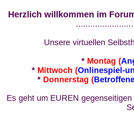
Herzlich willkommen im Foru
........................
Unsere virtuellen Selbsth
*
Montag (
An
*
Mittwoch (
Onlinespiel-u
*
Donnerstag (
Betroffen
Es geht um EUREN gegenseitigen E
Se