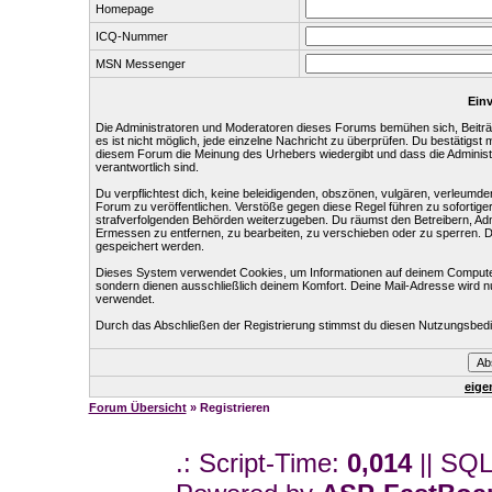
Homepage
ICQ-Nummer
MSN Messenger
Einv
Die Administratoren und Moderatoren dieses Forums bemühen sich, Beiträg
es ist nicht möglich, jede einzelne Nachricht zu überprüfen. Du bestätigst
diesem Forum die Meinung des Urhebers wiedergibt und dass die Administr
verantwortlich sind.
Du verpflichtest dich, keine beleidigenden, obszönen, vulgären, verleumd
Forum zu veröffentlichen. Verstöße gegen diese Regel führen zu sofortige
strafverfolgenden Behörden weiterzugeben. Du räumst den Betreibern, Ad
Ermessen zu entfernen, zu bearbeiten, zu verschieben oder zu sperren. 
gespeichert werden.
Dieses System verwendet Cookies, um Informationen auf deinem Computer
sondern dienen ausschließlich deinem Komfort. Deine Mail-Adresse wird n
verwendet.
Durch das Abschließen der Registrierung stimmst du diesen Nutzungsbed
eige
Forum Übersicht
» Registrieren
.: Script-Time:
0,014
|| SQL