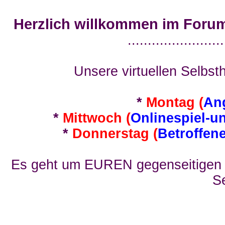
Herzlich willkommen im Foru
........................
Unsere virtuellen Selbsth
*
Montag (
An
*
Mittwoch (
Onlinespiel-u
*
Donnerstag (
Betroffen
Es geht um EUREN gegenseitigen E
Se