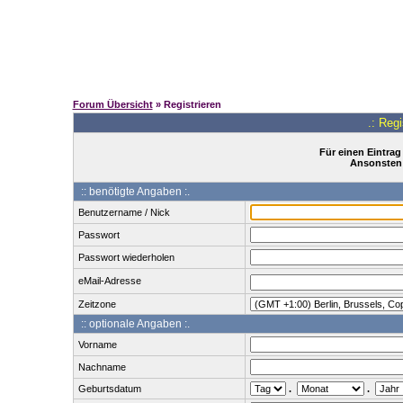
Forum Übersicht
» Registrieren
.: Reg
Für einen Eintrag
Ansonsten 
:: benötigte Angaben :.
Benutzername / Nick
Passwort
Passwort wiederholen
eMail-Adresse
Zeitzone
:: optionale Angaben :.
Vorname
Nachname
Geburtsdatum
.
.