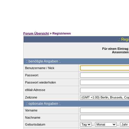
Forum Übersicht
» Registrieren
.: Reg
Für einen Eintrag
Ansonsten 
:: benötigte Angaben :.
Benutzername / Nick
Passwort
Passwort wiederholen
eMail-Adresse
Zeitzone
:: optionale Angaben :.
Vorname
Nachname
Geburtsdatum
.
.