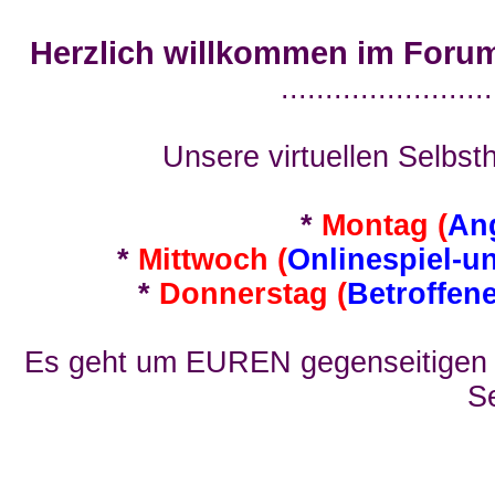
Herzlich willkommen im Foru
........................
Unsere virtuellen Selbsth
*
Montag (
An
*
Mittwoch (
Onlinespiel-u
*
Donnerstag (
Betroffen
Es geht um EUREN gegenseitigen E
Se