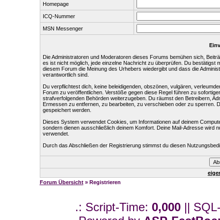
Homepage
ICQ-Nummer
MSN Messenger
Einv
Die Administratoren und Moderatoren dieses Forums bemühen sich, Beiträg
es ist nicht möglich, jede einzelne Nachricht zu überprüfen. Du bestätigst
diesem Forum die Meinung des Urhebers wiedergibt und dass die Administr
verantwortlich sind.
Du verpflichtest dich, keine beleidigenden, obszönen, vulgären, verleumd
Forum zu veröffentlichen. Verstöße gegen diese Regel führen zu sofortige
strafverfolgenden Behörden weiterzugeben. Du räumst den Betreibern, Ad
Ermessen zu entfernen, zu bearbeiten, zu verschieben oder zu sperren. 
gespeichert werden.
Dieses System verwendet Cookies, um Informationen auf deinem Computer
sondern dienen ausschließlich deinem Komfort. Deine Mail-Adresse wird n
verwendet.
Durch das Abschließen der Registrierung stimmst du diesen Nutzungsbed
eige
Forum Übersicht
» Registrieren
.: Script-Time:
0,000
|| SQL