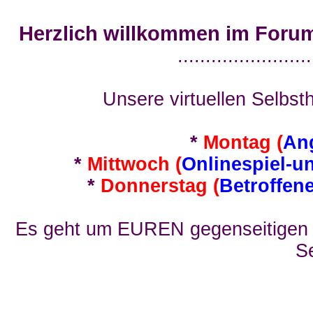
Herzlich willkommen im Foru
........................
Unsere virtuellen Selbsth
*
Montag (
An
*
Mittwoch (
Onlinespiel-u
*
Donnerstag (
Betroffen
Es geht um EUREN gegenseitigen E
Se