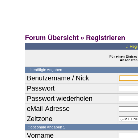
Forum Übersicht
» Registrieren
.: Reg
Für einen Eintrag
Ansonsten 
:: benötigte Angaben :.
Benutzername / Nick
Passwort
Passwort wiederholen
eMail-Adresse
Zeitzone
:: optionale Angaben :.
Vorname